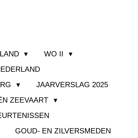
RLAND
WO II
NEDERLAND
ORG
JAARVERSLAG 2025
ËN ZEEVAART
EURTENISSEN
GOUD- EN ZILVERSMEDEN