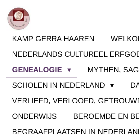
Ga
direct
naar
KAMP GERRA HAAREN
WELK
de
NEDERLANDS CULTUREEL ERFGO
hoofdinhoud
GENEALOGIE
MYTHEN, SA
SCHOLEN IN NEDERLAND
D
VERLIEFD, VERLOOFD, GETROUW
ONDERWIJS
BEROEMDE EN B
BEGRAAFPLAATSEN IN NEDERLA