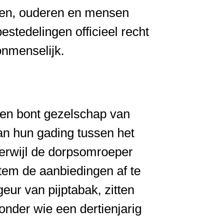
deren, ouderen en mensen
stedelingen officieel recht
onmenselijk.
Een bont gezelschap van
van hun gading tussen het
 terwijl de dorpsomroeper
stem de aanbiedingen af te
eur van pijptabak, zitten
onder wie een dertienjarig