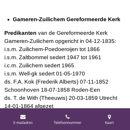
Gameren-Zuilichem Gereformeerde Kerk
Predikanten
van de Gereformeerde Kerk
Gameren-Zuilichem opgericht in 04-12-1835:
i.s.m. Zuilichem-Poedoeroijen tot 1866
i.s.m. Zaltbommel sedert 1947 tot 1961
i.c.m. Zuilichem sedert 1965
i.s.m. Well-gk sedert 01-05-1970
ds. F.A. Kok (Frederik Alberts) 07-11-1852
Schoonhoven 18-07-1858 Roden-Een
ds. T. de With (Theeuwis) 20-03-1859 Utrecht
14-01-1864 afgezet
ds. H.R. Koopman (Hendrik Ruine) 18-12-1864
Pernis 16-04-1866 Lage Prairie (V.S.)
E-mailadres
Telefoonnummer
Kaart