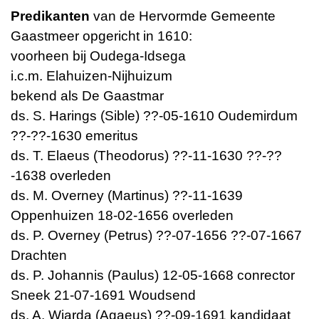
Predikanten
van de Hervormde Gemeente
Gaastmeer opgericht in 1610:
voorheen bij Oudega-Idsega
i.c.m. Elahuizen-Nijhuizum
bekend als De Gaastmar
ds. S. Harings (Sible) ??-05-1610 Oudemirdum
??-??-1630 emeritus
ds. T. Elaeus (Theodorus) ??-11-1630 ??-??
-1638 overleden
ds. M. Overney (Martinus) ??-11-1639
Oppenhuizen 18-02-1656 overleden
ds. P. Overney (Petrus) ??-07-1656 ??-07-1667
Drachten
ds. P. Johannis (Paulus) 12-05-1668 conrector
Sneek 21-07-1691 Woudsend
ds. A. Wiarda (Agaeus) ??-09-1691 kandidaat