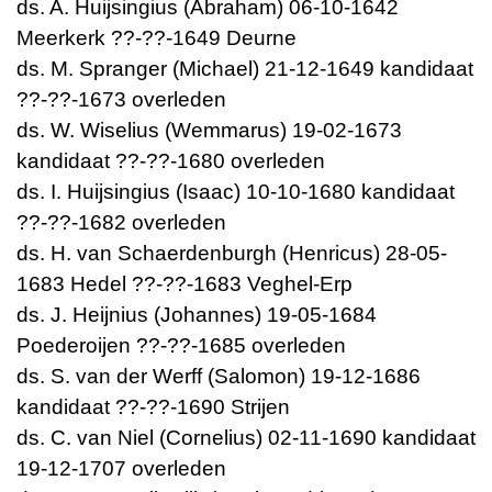
ds. A. Huijsingius (Abraham) 06-10-1642
Meerkerk ??-??-1649 Deurne
ds. M. Spranger (Michael) 21-12-1649 kandidaat
??-??-1673 overleden
ds. W. Wiselius (Wemmarus) 19-02-1673
kandidaat ??-??-1680 overleden
ds. I. Huijsingius (Isaac) 10-10-1680 kandidaat
??-??-1682 overleden
ds. H. van Schaerdenburgh (Henricus) 28-05-
1683 Hedel ??-??-1683 Veghel-Erp
ds. J. Heijnius (Johannes) 19-05-1684
Poederoijen ??-??-1685 overleden
ds. S. van der Werff (Salomon) 19-12-1686
kandidaat ??-??-1690 Strijen
ds. C. van Niel (Cornelius) 02-11-1690 kandidaat
19-12-1707 overleden