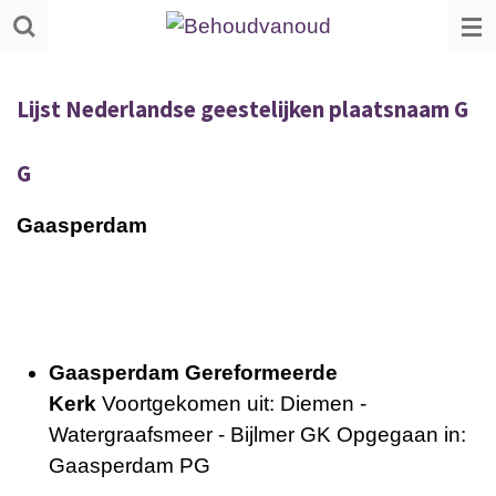
Ga
direct
naar
Lijst Nederlandse geestelijken plaatsnaam G
de
hoofdinhoud
G
Gaasperdam
Gaasperdam Gereformeerde
Kerk
Voortgekomen uit: Diemen -
Watergraafsmeer - Bijlmer GK Opgegaan in:
Gaasperdam PG