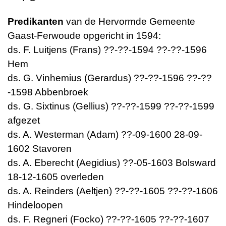
Predikanten
van de Hervormde Gemeente
Gaast-Ferwoude opgericht in 1594:
ds. F. Luitjens (Frans) ??-??-1594 ??-??-1596
Hem
ds. G. Vinhemius (Gerardus) ??-??-1596 ??-??
-1598 Abbenbroek
ds. G. Sixtinus (Gellius) ??-??-1599 ??-??-1599
afgezet
ds. A. Westerman (Adam) ??-09-1600 28-09-
1602 Stavoren
ds. A. Eberecht (Aegidius) ??-05-1603 Bolsward
18-12-1605 overleden
ds. A. Reinders (Aeltjen) ??-??-1605 ??-??-1606
Hindeloopen
ds. F. Regneri (Focko) ??-??-1605 ??-??-1607