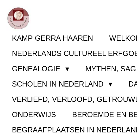
Ga
direct
naar
KAMP GERRA HAAREN
WELK
de
NEDERLANDS CULTUREEL ERFGO
hoofdinhoud
GENEALOGIE
MYTHEN, SAG
SCHOLEN IN NEDERLAND
D
VERLIEFD, VERLOOFD, GETROUW
ONDERWIJS
BEROEMDE EN B
BEGRAAFPLAATSEN IN NEDERLA