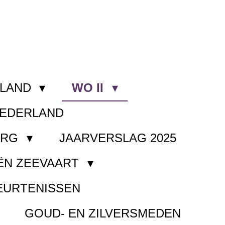
RLAND
WO II
NEDERLAND
ORG
JAARVERSLAG 2025
ËN ZEEVAART
EURTENISSEN
GOUD- EN ZILVERSMEDEN