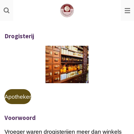
Ga
direct
naar
de
Drogisterij
hoofdinhoud
Apotheker
Voorwoord
Vroeger waren drogisterijen meer dan winkels