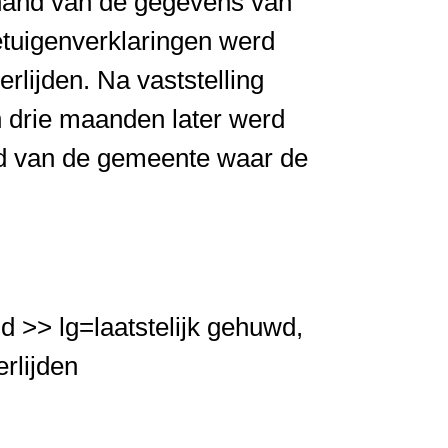
 hand van de gegevens van
etuigenverklaringen werd
lijden. Na vaststelling
n drie maanden later werd
and van de gemeente waar de
 >> lg=laatstelijk gehuwd,
rlijden