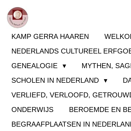
Ga
direct
naar
KAMP GERRA HAAREN
WELK
de
NEDERLANDS CULTUREEL ERFGO
hoofdinhoud
GENEALOGIE
MYTHEN, SAG
SCHOLEN IN NEDERLAND
D
VERLIEFD, VERLOOFD, GETROUW
ONDERWIJS
BEROEMDE EN B
BEGRAAFPLAATSEN IN NEDERLA