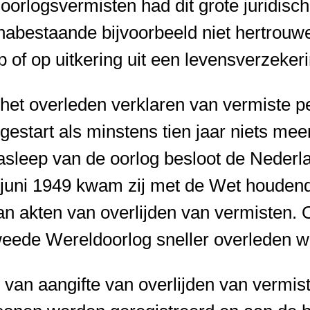
orlogsvermisten had dit grote juridisc
 nabestaande bijvoorbeeld niet hertrou
of op uitkering uit een levensverzekeri
 het overleden verklaren van vermiste 
estart als minstens tien jaar niets m
nasleep van de oorlog besloot de Nederl
n juni 1949 kwam zij met de Wet houden
n akten van overlijden van vermisten.
weede Wereldoorlog sneller overleden w
 van aangifte van overlijden van vermi