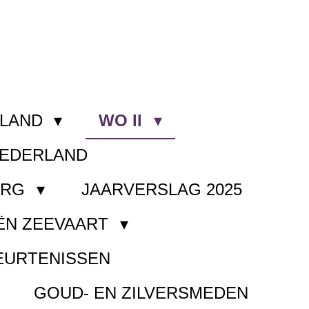
RLAND
WO II
NEDERLAND
ORG
JAARVERSLAG 2025
ËN ZEEVAART
EURTENISSEN
GOUD- EN ZILVERSMEDEN