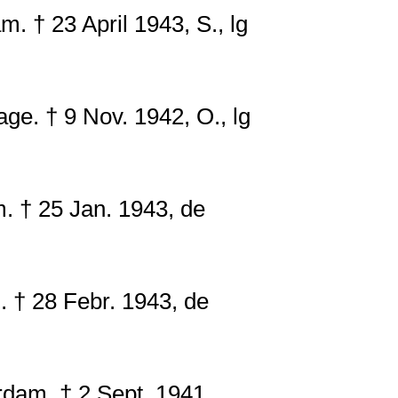
† 23 April 1943, S., lg
e. † 9 Nov. 1942, O., lg
 † 25 Jan. 1943, de
† 28 Febr. 1943, de
am. † 2 Sept. 1941,