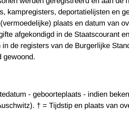
rsonen werden geregistreerd en aan de
, kampregisters, deportatielijsten en g
vermoedelijke) plaats en datum van over
gifte afgekondigd in de Staatscourant e
n in de registers van de Burgerlijke St
ad gewoond.
datum - geboorteplaats - indien bekend
chwitz). † = Tijdstip en plaats van ove