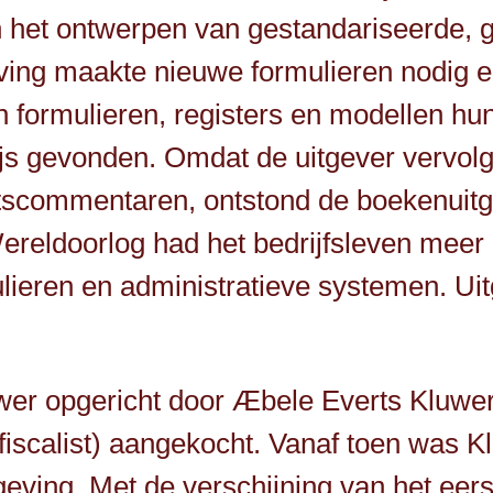
 het ontwerpen van gestandariseerde, g
ving maakte nieuwe formulieren nodig e
formulieren, registers en modellen hun
ijs gevonden. Omdat de uitgever vervol
tscommentaren, ontstond de boekenuitge
reldoorlog had het bedrijfsleven meer 
mulieren en administratieve systemen. U
uwer opgericht door Æbele Everts Kluwe
fiscalist) aangekocht. Vanaf toen was K
elgeving. Met de verschijning van het e