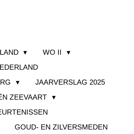
RLAND
WO II
NEDERLAND
ORG
JAARVERSLAG 2025
ËN ZEEVAART
EURTENISSEN
GOUD- EN ZILVERSMEDEN