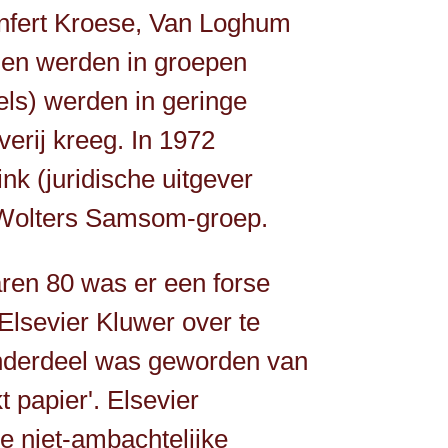
nfert Kroese, Van Loghum
jen werden in groepen
ls) werden in geringe
verij kreeg. In 1972
k (juridische uitgever
in Wolters Samsom-groep.
aren 80 was er een forse
Elsevier Kluwer over te
 onderdeel was geworden van
 papier'. Elsevier
e niet-ambachtelijke