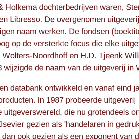
& Holkema dochterbedrijven waren, Ste
 en Libresso. De overgenomen uitgeveri
igen naam werken. De fondsen (boektite
g op de versterkte focus die elke uitge
Wolters-Noordhoff en H.D. Tjeenk Willin
83 wijzigde de naam van de uitgeverij 
ten databank ontwikkeld en vanaf eind j
roducten. In 1987 probeerde uitgeverij 
e uitgeverswereld, die nu grotendeels
sevier gezien als 'handelaren in gedrukt
dan ook gezien als een exponent van d