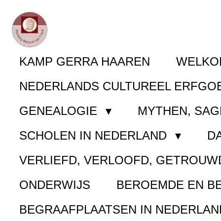
Ga
direct
naar
KAMP GERRA HAAREN
WELK
de
NEDERLANDS CULTUREEL ERFGO
hoofdinhoud
GENEALOGIE
MYTHEN, SAG
SCHOLEN IN NEDERLAND
D
VERLIEFD, VERLOOFD, GETROUW
ONDERWIJS
BEROEMDE EN B
BEGRAAFPLAATSEN IN NEDERLA