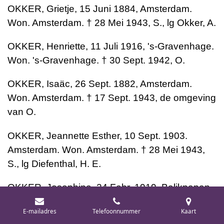
OKKER, Grietje, 15 Juni 1884, Amsterdam.
Won. Amsterdam. † 28 Mei 1943, S., lg Okker, A.
OKKER, Henriette, 11 Juli 1916, 's-Gravenhage.
Won. 's-Gravenhage. † 30 Sept. 1942, O.
OKKER, Isaäc, 26 Sept. 1882, Amsterdam.
Won. Amsterdam. † 17 Sept. 1943, de omgeving
van O.
OKKER, Jeannette Esther, 10 Sept. 1903.
Amsterdam. Won. Amsterdam. † 28 Mei 1943,
S., lg Diefenthal, H. E.
OKKER, Josephine, 24 Febr. 1919, Balikpapan
(Indonesië). Won. Amsterdam. † 8 Sept. 1943,
E-mailadres
Telefoonnummer
Kaart
de omgeving van O.