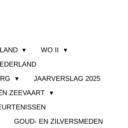
RLAND
WO II
NEDERLAND
ORG
JAARVERSLAG 2025
ËN ZEEVAART
EURTENISSEN
GOUD- EN ZILVERSMEDEN