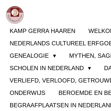
Ga
direct
naar
KAMP GERRA HAAREN
WELK
de
NEDERLANDS CULTUREEL ERFGO
hoofdinhoud
GENEALOGIE
MYTHEN, SAG
SCHOLEN IN NEDERLAND
D
VERLIEFD, VERLOOFD, GETROUW
ONDERWIJS
BEROEMDE EN B
BEGRAAFPLAATSEN IN NEDERLA