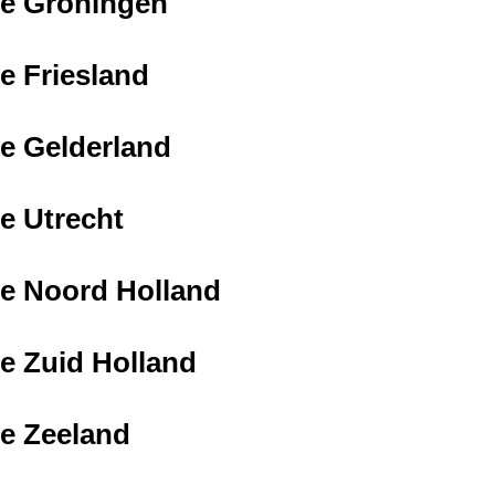
ie Groningen
e Friesland
ie Gelderland
ie Utrecht
ie Noord Holland
ie Zuid Holland
ie Zeeland