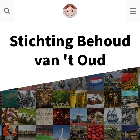
Ga
direct
naar
de
Stichting Behoud
hoofdinhoud
van 't Oud