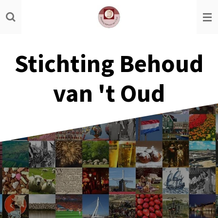
Ga
direct
naar
de
Stichting Behoud
hoofdinhoud
van 't Oud