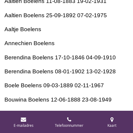
Aaltien Boelens 11-08-1883 19-02-1931
Aaltien Boelens 25-09-1892 07-02-1975
Aaltje Boelens
Annechien Boelens
Berendina Boelens 17-10-1846 04-09-1910
Berendina Boelens 08-01-1902 13-02-1928
Boele Boelens 09-03-1889 02-11-1967
Bouwina Boelens 12-06-1888 23-08-1949
Egbertien Boelens 29-12-1898 10-09-1990
E-mailadres
Telefoonnummer
Kaart
Geesien Boelens 04-12-1902 25-02-1997