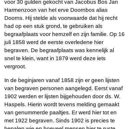
voor 30 gulden gekocht
van Jacobus Bos Jan
Harmenzoon van het erve Doornbos alias
Doorns. Hij stelde als voorwaarde dat hij recht
had op een stuk grond, te gebruiken als
begraafplaats voor
hemzelf en zijn familie. Op 16
juli 1858 werd de eerste overledene hier
begraven. De
begraafplaats was kennelijk al
snel te klein, want in 1879 werd deze iets
vergroot.
In de beginjaren vanaf 1858 zijn er geen lijsten
van begraven personen aangelegd. Eerst
vanaf
1902 werden er lijsten bijgehouden door ds. W.
Haspels. Hierin wordt tevens melding gemaakt
van genummerde paaltjes. Er werd hier tot en
met 1922 begraven. Sinds
1902 is precies te
bepalen wie en hoeveel mensen hier te ruste