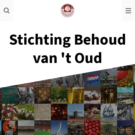
Ga
direct
naar
de
Stichting Behoud
hoofdinhoud
van 't Oud