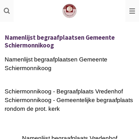
Ga
direct
naar
de
Namenlijst begraafplaatsen Gemeente
hoofdinhoud
Schiermonnikoog
Namenlijst begraafplaatsen Gemeente
Schiermonnikoog
Schiermonnikoog - Begraafplaats Vredenhof
Schiermonnikoog - Gemeentelijke begraafplaats
rondom de prot. kerk
Namenlijst begraafplaats Vredenhof