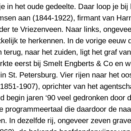
 in het oude gedeelte. Daar loop je bij 
rmsen aan (1844-1922), firmant van Har
er te Vriezenveen. Naar links, ongeveer
kkelijk te herkennen. In de vorige eeuw
terug, naar het zuiden, ligt het graf 
rkte eerst bij Smelt Engberts & Co en w
n St. Petersburg. Vier rijen naar het oo
 (1851-1907), oprichter van het agentscha
rd begin jaren ‘90 veel gedronken door 
de programmeertaal die daardoor de na
n. In dezelfde rij, ongeveer zeven grave