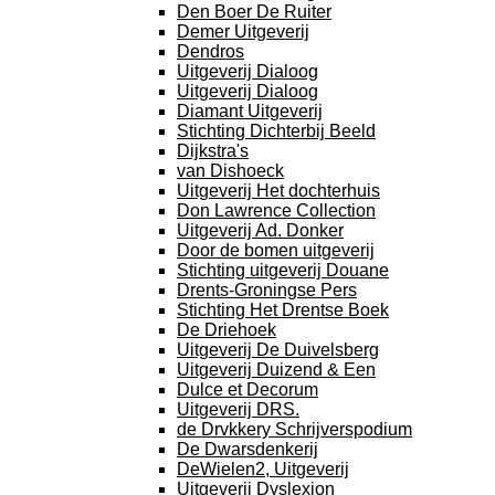
Den Boer De Ruiter
Demer Uitgeverij
Dendros
Uitgeverij Dialoog
Uitgeverij Dialoog
Diamant Uitgeverij
Stichting Dichterbij Beeld
Dijkstra's
van Dishoeck
Uitgeverij Het dochterhuis
Don Lawrence Collection
Uitgeverij Ad. Donker
Door de bomen uitgeverij
Stichting uitgeverij Douane
Drents-Groningse Pers
Stichting Het Drentse Boek
De Driehoek
Uitgeverij De Duivelsberg
Uitgeverij Duizend & Een
Dulce et Decorum
Uitgeverij DRS.
de Drvkkery Schrijverspodium
De Dwarsdenkerij
DeWielen2, Uitgeverij
Uitgeverij Dyslexion