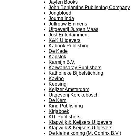
Jaylen Books
John Benjamins Publishing Company
Jongbloed
Journalinda
Juffrouw Emmens
Uitgeverij Jurgen Maas
Just Entertainment
K&K Uitgevers
Kabook Publishing
De Kade
Kapstok
Karmijn B.V.
Karwansaray Publishers
Katholieke Bijbelstichting
Kavino
Keesing
Keijzer Amsterdam
Uitgeverij Kerckebosch
De Kern
King Publishing
Kirjaboek
KIT Publishers
Klapwijk & Keijsers Uitgevers
Klapwijk & Keijsers Uitgevers
De kleine koning (M. Coninx B.V.)