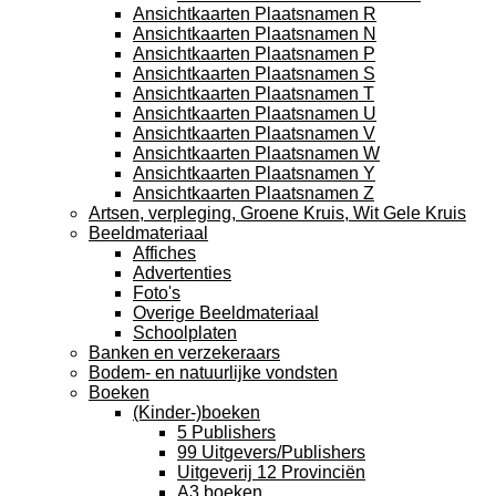
Ansichtkaarten Plaatsnamen R
Ansichtkaarten Plaatsnamen N
Ansichtkaarten Plaatsnamen P
Ansichtkaarten Plaatsnamen S
Ansichtkaarten Plaatsnamen T
Ansichtkaarten Plaatsnamen U
Ansichtkaarten Plaatsnamen V
Ansichtkaarten Plaatsnamen W
Ansichtkaarten Plaatsnamen Y
Ansichtkaarten Plaatsnamen Z
Artsen, verpleging, Groene Kruis, Wit Gele Kruis
Beeldmateriaal
Affiches
Advertenties
Foto's
Overige Beeldmateriaal
Schoolplaten
Banken en verzekeraars
Bodem- en natuurlijke vondsten
Boeken
(Kinder-)boeken
5 Publishers
99 Uitgevers/Publishers
Uitgeverij 12 Provinciën
A3 boeken