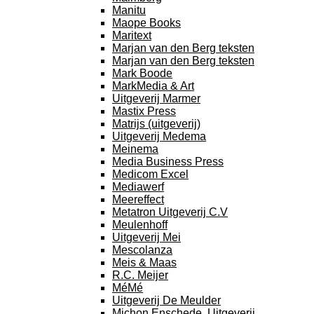
Manitu
Maope Books
Maritext
Marjan van den Berg teksten
Marjan van den Berg teksten
Mark Boode
MarkMedia & Art
Uitgeverij Marmer
Mastix Press
Matrijs (uitgeverij)
Uitgeverij Medema
Meinema
Media Business Press
Medicom Excel
Mediawerf
Meereffect
Metatron Uitgeverij C.V
Meulenhoff
Uitgeverij Mei
Mescolanza
Meis & Maas
R.C. Meijer
MéMé
Uitgeverij De Meulder
Michon Enschede, Uitgeverij