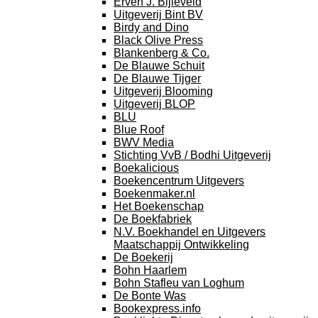
Erven J. Bijleveld
Uitgeverij Bint BV
Birdy and Dino
Black Olive Press
Blankenberg & Co.
De Blauwe Schuit
De Blauwe Tijger
Uitgeverij Blooming
Uitgeverij BLOP
BLU
Blue Roof
BWV Media
Stichting VvB / Bodhi Uitgeverij
Boekalicious
Boekencentrum Uitgevers
Boekenmaker.nl
Het Boekenschap
De Boekfabriek
N.V. Boekhandel en Uitgevers
Maatschappij Ontwikkeling
De Boekerij
Bohn Haarlem
Bohn Stafleu van Loghum
De Bonte Was
Bookexpress.info