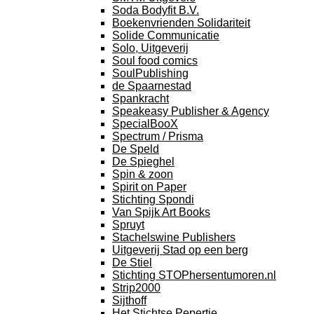
Soda Bodyfit B.V.
Boekenvrienden Solidariteit
Solide Communicatie
Solo, Uitgeverij
Soul food comics
SoulPublishing
de Spaarnestad
Spankracht
Speakeasy Publisher & Agency
SpecialBooX
Spectrum / Prisma
De Speld
De Spieghel
Spin & zoon
Spirit on Paper
Stichting Spondi
Van Spijk Art Books
Spruyt
Stachelswine Publishers
Uitgeverij Stad op een berg
De Stiel
Stichting STOPhersentumoren.nl
Strip2000
Sijthoff
Het Stichtse Pepertje