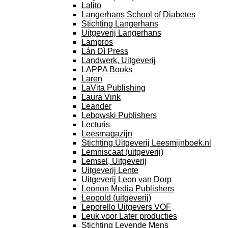
Lalito
Langerhans School of Diabetes
Stichting Langerhans
Uitgeverij Langerhans
Lampros
Lán Dì Press
Landwerk, Uitgeverij
LAPPA Books
Laren
LaVita Publishing
Laura Vink
Leander
Lebowski Publishers
Lecturis
Leesmagazijn
Stichting Uitgeverij Leesmijnboek.nl
Lemniscaat (uitgeverij)
Lemsel, Uitgeverij
Uitgeverij Lente
Uitgeverij Leon van Dorp
Leonon Media Publishers
Leopold (uitgeverij)
Leporello Uitgevers VOF
Leuk voor Later producties
Stichting Levende Mens