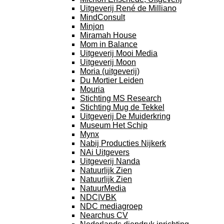
Uitgeverij René de Milliano
MindConsult
Minjon
Miramah House
Mom in Balance
Uitgeverij Mooi Media
Uitgeverij Moon
Moria (uitgeverij)
Du Mortier Leiden
Mouria
Stichting MS Research
Stichting Mug de Tekkel
Uitgeverij De Muiderkring
Museum Het Schip
Mynx
Nabij Producties Nijkerk
NAi Uitgevers
Uitgeverij Nanda
Natuurlijk Zien
Natuurlijk Zien
NatuurMedia
NDC|VBK
NDC mediagroep
Nearchus CV