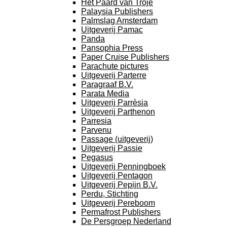
Het Paard van Troje
Palaysia Publishers
Palmslag Amsterdam
Uitgeverij Pamac
Panda
Pansophia Press
Paper Cruise Publishers
Parachute pictures
Uitgeverij Parterre
Paragraaf B.V.
Parata Media
Uitgeverij Parrèsia
Uitgeverij Parthenon
Parresia
Parvenu
Passage (uitgeverij)
Uitgeverij Passie
Pegasus
Uitgeverij Penningboek
Uitgeverij Pentagon
Uitgeverij Pepijn B.V.
Perdu, Stichting
Uitgeverij Pereboom
Permafrost Publishers
De Persgroep Nederland