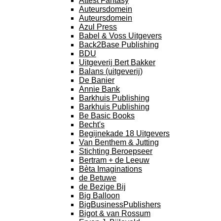
Attest Fantasy
Auteursdomein
Auteursdomein
Azul Press
Babel & Voss Uitgevers
Back2Base Publishing
BDU
Uitgeverij Bert Bakker
Balans (uitgeverij)
De Banier
Annie Bank
Barkhuis Publishing
Barkhuis Publishing
Be Basic Books
Becht's
Begijnekade 18 Uitgevers
Van Benthem & Jutting
Stichting Beroepseer
Bertram + de Leeuw
Bèta Imaginations
de Betuwe
de Bezige Bij
Big Balloon
BigBusinessPublishers
Bigot & van Rossum