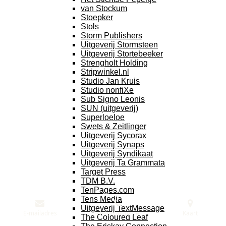
van Stockum
Stoepker
Stols
Storm Publishers
Uitgeverij Stormsteen
Uitgeverij Stortebeeker
Strengholt Holding
Stripwinkel.nl
Studio Jan Kruis
Studio nonfiXe
Sub Signo Leonis
SUN (uitgeverij)
Superloeloe
Swets & Zeitlinger
Uitgeverij Sycorax
Uitgeverij Synaps
Uitgeverij Syndikaat
Uitgeverij Ta Grammata
Target Press
TDM B.V.
TenPages.com
Tens Media
Uitgeverij TextMessage
E-mailadres
Telefoonnummer
Kaart
The Coloured Leaf