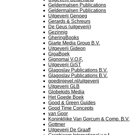
Geldermalsen Publications
Geldermalsen Publications
Uitgeverij Genoeg
Gerards & Schreurs
De Geus (uitgeverij)
Gezinnig
GheringBooks
Giarte Media Group B.V.
Uitgeverij Gideon
GigaBoek
Gignomai V.O.F.
Uitgeverij GiST
Glagoslav Publications B.V.
Glagoslav Publications B.V.
goedinjevel.nl/uitgeverij
Uitgeverij GLB
Globekids Media
Het Goede Boek
Good & Green Guides
Good Time Concepts
van Goor
Koninklijke Van Gorcum & Comp. B.V.
Gottmer
Uitgeverij De Graaff