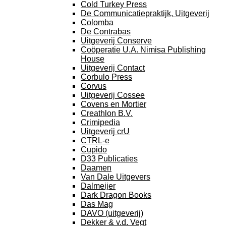
Cold Turkey Press
De Communicatiepraktijk, Uitgeverij
Colomba
De Contrabas
Uitgeverij Conserve
Coöperatie U.A. Nimisa Publishing
House
Uitgeverij Contact
Corbulo Press
Corvus
Uitgeverij Cossee
Covens en Mortier
Creathlon B.V.
Crimipedia
Uitgeverij crU
CTRL-e
Cupido
D33 Publicaties
Daamen
Van Dale Uitgevers
Dalmeijer
Dark Dragon Books
Das Mag
DAVO (uitgeverij)
Dekker & v.d. Vegt