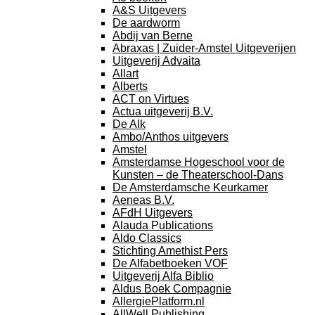
A&S Uitgevers
De aardworm
Abdij van Berne
Abraxas | Zuider-Amstel Uitgeverijen
Uitgeverij Advaita
Allart
Alberts
ACT on Virtues
Actua uitgeverij B.V.
De Alk
Ambo/Anthos uitgevers
Amstel
Amsterdamse Hogeschool voor de
Kunsten – de Theaterschool-Dans
De Amsterdamsche Keurkamer
Aeneas B.V.
AFdH Uitgevers
Alauda Publications
Aldo Classics
Stichting Amethist Pers
De Alfabetboeken VOF
Uitgeverij Alfa Biblio
Aldus Boek Compagnie
AllergiePlatform.nl
AllWell Publishing