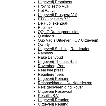
Uitgeverij Prominent
Provinciestrip VOF
Het Patrys
Uitgeverij Prospera Vof
PTG Uitgevers B.V.
De Publieke Zaak
Publimix
QQleQ Dramaprodukties
Querido's
Quo Vadis Uitgeverij (QV Uitgeverij)
Qwerty
Uitgeverij Stichting Raddraaier
Rainbow
Rake Eenvoud
Uitgeverij Thomas Rap
Ravenberg Pers
Real free press
Regulierenpers
Uitgeverij Reinaert
Reisboekhandel De Noorderzon
Reizigersvereniging Rover
Uitgeverij Reservaat
Resultis B.V.
Uitgeverij Réunion
Uitgeverij Reuring