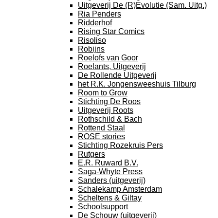
Uitgeverij De (R)Evolutie (Sam. Uitg.)
Ria Penders
Ridderhof
Rising Star Comics
Risoliso
Robijns
Roelofs van Goor
Roelants, Uitgeverij
De Rollende Uitgeverij
het R.K. Jongensweeshuis Tilburg
Room to Grow
Stichting De Roos
Uitgeverij Roots
Rothschild & Bach
Rottend Staal
ROSE stories
Stichting Rozekruis Pers
Rutgers
E.R. Ruward B.V.
Saga-Whyte Press
Sanders (uitgeverij)
Schalekamp Amsterdam
Scheltens & Giltay
Schoolsupport
De Schouw (uitgeverij)