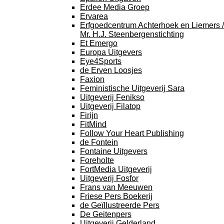
Erdee Media Groep
Ervarea
Erfgoedcentrum Achterhoek en Liemers /
Mr. H.J. Steenbergenstichting
Et Emergo
Europa Uitgevers
Eye4Sports
de Erven Loosjes
Faxion
Feministische Uitgeverij Sara
Uitgeverij Fenikso
Uitgeverij Filatop
Firijn
FitMind
Follow Your Heart Publishing
de Fontein
Fontaine Uitgevers
Foreholte
FortMedia Uitgeverij
Uitgeverij Fosfor
Frans van Meeuwen
Friese Pers Boekerij
de Geïllustreerde Pers
De Geitenpers
Uitgeverij Gelderland