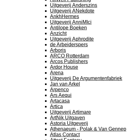
Uitgeverij Anderszins
Uitgeverij ANekdote
AnkhHermes
Uitgeverij AnniMIci
Antilope Boeken
Anzicht
Uitgeverij Aphrodite
de Arbeiderspers
Arboris
ARCO Rotterdam
Arcos Publishers
Ardor House
Arena
Uitgeverij De Argumentenfabriek
Jan van Arkel
Arpenco
Ars Aequi
Artacasa
Artica
Uitgeverij Artimare
ArtNik Uitgaven
Astoria Uitgeverij
Athenaeum - Polak & Van Gennep
Atlas Contact