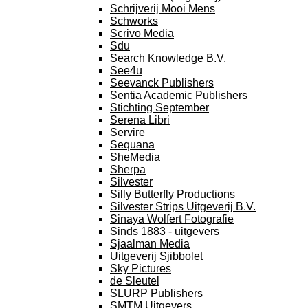
Schrijverij Mooi Mens
Schworks
Scrivo Media
Sdu
Search Knowledge B.V.
See4u
Seevanck Publishers
Sentia Academic Publishers
Stichting September
Serena Libri
Servire
Sequana
SheMedia
Sherpa
Silvester
Silly Butterfly Productions
Silvester Strips Uitgeverij B.V.
Sinaya Wolfert Fotografie
Sinds 1883 - uitgevers
Sjaalman Media
Uitgeverij Sjibbolet
Sky Pictures
de Sleutel
SLURP Publishers
SMTM Uitgevers