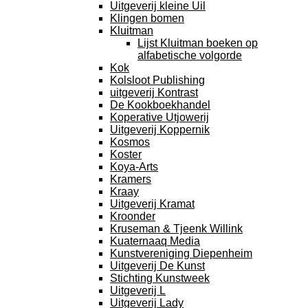
Uitgeverij kleine Uil
Klingen bomen
Kluitman
Lijst Kluitman boeken op
alfabetische volgorde
Kok
Kolsloot Publishing
uitgeverij Kontrast
De Kookboekhandel
Koperative Utjowerij
Uitgeverij Koppernik
Kosmos
Koster
Koya-Arts
Kramers
Kraay
Uitgeverij Kramat
Kroonder
Kruseman & Tjeenk Willink
Kuaternaaq Media
Kunstvereniging Diepenheim
Uitgeverij De Kunst
Stichting Kunstweek
Uitgeverij L
Uitgeverij Lady