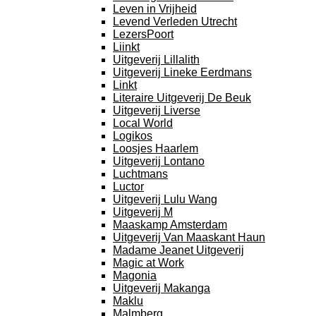
Leven in Vrijheid
Levend Verleden Utrecht
LezersPoort
Liinkt
Uitgeverij Lillalith
Uitgeverij Lineke Eerdmans
Linkt
Literaire Uitgeverij De Beuk
Uitgeverij Liverse
Local World
Logikos
Loosjes Haarlem
Uitgeverij Lontano
Luchtmans
Luctor
Uitgeverij Lulu Wang
Uitgeverij M
Maaskamp Amsterdam
Uitgeverij Van Maaskant Haun
Madame Jeanet Uitgeverij
Magic at Work
Magonia
Uitgeverij Makanga
Maklu
Malmberg