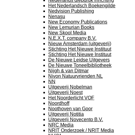
Nederlands diepdruk inrichting
Het Nederlandsch Boekengilde
Nedvision Publishing
Nenasu
New Economy Publications
New Lemurian Books
New Skool Media
N.E.X.T. company B.V.
Nieuw Amsterdam (uitgeverij)
Stichting Het Nieuwe Instituut
Stichting Het Nieuwe Instituut
De Nieuwe Leidse Uitgevers
De Nieuwe Toneelbibliotheek
Nijgh & van Ditmar
Nivon Natuurvrienden NL
NN
Uitgeverij Nobelman
Uitgeverij Noest
Het Noorderlicht VOF
Noordhoff
Noothoven van Goor
Uitgeverij Notitia
Uitgeverij Novecento B.V.
NRC Media
NRIT Onderzoek / NRIT Media