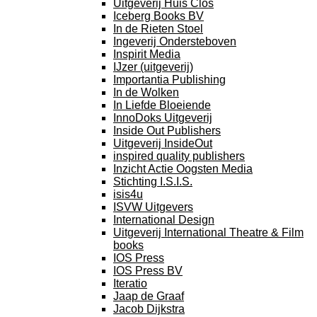
Uitgeverij Huis Clos
Iceberg Books BV
In de Rieten Stoel
Ingeverij Ondersteboven
Inspirit Media
IJzer (uitgeverij)
Importantia Publishing
In de Wolken
In Liefde Bloeiende
InnoDoks Uitgeverij
Inside Out Publishers
Uitgeverij InsideOut
inspired quality publishers
Inzicht Actie Oogsten Media
Stichting I.S.I.S.
isis4u
ISVW Uitgevers
International Design
Uitgeverij International Theatre & Film
books
IOS Press
IOS Press BV
Iteratio
Jaap de Graaf
Jacob Dijkstra