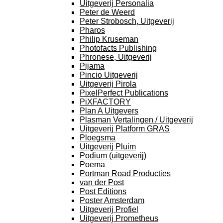
Uitgeverij Personalia
Peter de Weerd
Peter Strobosch, Uitgeverij
Pharos
Philip Kruseman
Photofacts Publishing
Phronese, Uitgeverij
Pijama
Pincio Uitgeverij
Uitgeverij Pirola
PixelPerfect Publications
PiXFACTORY
Plan A Uitgevers
Plasman Vertalingen / Uitgeverij
Uitgeverij Platform GRAS
Ploegsma
Uitgeverij Pluim
Podium (uitgeverij)
Poema
Portman Road Producties
van der Post
Post Editions
Poster Amsterdam
Uitgeverij Profiel
Uitgeverij Prometheus