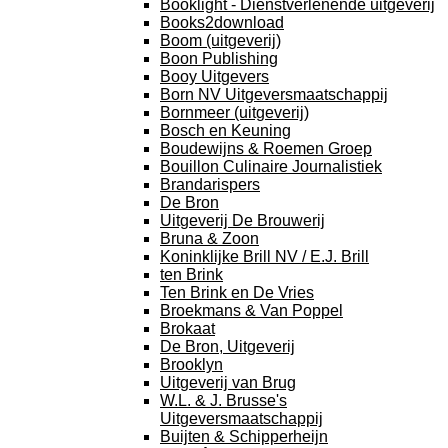
Booklight - Dienstverlenende uitgeverij
Books2download
Boom (uitgeverij)
Boon Publishing
Booy Uitgevers
Born NV Uitgeversmaatschappij
Bornmeer (uitgeverij)
Bosch en Keuning
Boudewijns & Roemen Groep
Bouillon Culinaire Journalistiek
Brandarispers
De Bron
Uitgeverij De Brouwerij
Bruna & Zoon
Koninklijke Brill NV / E.J. Brill
ten Brink
Ten Brink en De Vries
Broekmans & Van Poppel
Brokaat
De Bron, Uitgeverij
Brooklyn
Uitgeverij van Brug
W.L. & J. Brusse's
Uitgeversmaatschappij
Buijten & Schipperheijn