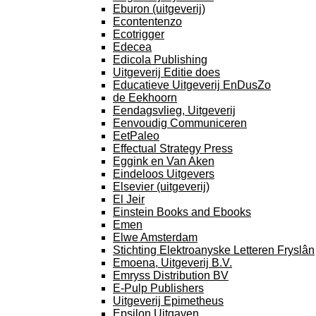
Eburon (uitgeverij)
Econtentenzo
Ecotrigger
Edecea
Edicola Publishing
Uitgeverij Editie does
Educatieve Uitgeverij EnDusZo
de Eekhoorn
Eendagsvlieg, Uitgeverij
Eenvoudig Communiceren
EetPaleo
Effectual Strategy Press
Eggink en Van Aken
Eindeloos Uitgevers
Elsevier (uitgeverij)
El Jeir
Einstein Books and Ebooks
Emen
Elwe Amsterdam
Stichting Elektroanyske Letteren Fryslân
Emoena, Uitgeverij B.V.
Emryss Distribution BV
E-Pulp Publishers
Uitgeverij Epimetheus
Epsilon Uitgaven