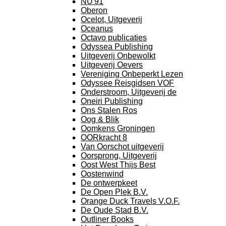
NU'91
Oberon
Ocelot, Uitgeverij
Oceanus
Octavo publicaties
Odyssea Publishing
Uitgeverij Onbewolkt
Uitgeverij Oevers
Vereniging Onbeperkt Lezen
Odyssee Reisgidsen VOF
Onderstroom, Uitgeverij de
Oneiri Publishing
Ons Stalen Ros
Oog & Blik
Oomkens Groningen
OORkracht 8
Van Oorschot uitgeverij
Oorsprong, Uitgeverij
Oost West Thijs Best
Oostenwind
De ontwerpkeet
De Open Plek B.V.
Orange Duck Travels V.O.F.
De Oude Stad B.V.
Outliner Books