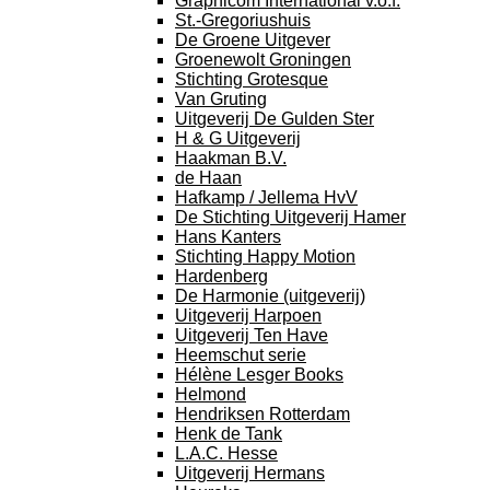
Graphicom International v.o.f.
St.-Gregoriushuis
De Groene Uitgever
Groenewolt Groningen
Stichting Grotesque
Van Gruting
Uitgeverij De Gulden Ster
H & G Uitgeverij
Haakman B.V.
de Haan
Hafkamp / Jellema HvV
De Stichting Uitgeverij Hamer
Hans Kanters
Stichting Happy Motion
Hardenberg
De Harmonie (uitgeverij)
Uitgeverij Harpoen
Uitgeverij Ten Have
Heemschut serie
Hélène Lesger Books
Helmond
Hendriksen Rotterdam
Henk de Tank
L.A.C. Hesse
Uitgeverij Hermans