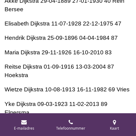
Akke Dijkstra 29-04-1889 27-01-1930 40 Rein
Bersee
Elisabeth Dijkstra 11-07-1928 22-12-1975 47
Hendrik Dijkstra 25-09-1896 04-04-1984 87
Maria Dijkstra 29-11-1926 16-10-2010 83
Reitse Dijkstra 01-09-1916 13-03-2004 87
Hoekstra
Wietze Dijkstra 10-08-1913 16-11-1982 69 Vries
Yke Dijkstra 09-03-1923 11-02-2013 89
Elgersma
Rob Donker 20-02-1937 16-02-2005 67
E-mailadres
Telefoonnummer
Kaart