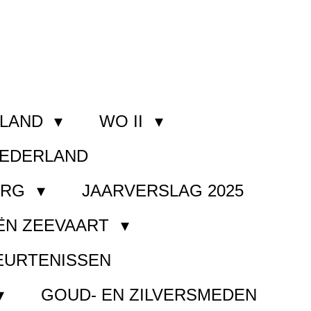
RLAND
WO II
NEDERLAND
ORG
JAARVERSLAG 2025
ËN ZEEVAART
EURTENISSEN
GOUD- EN ZILVERSMEDEN