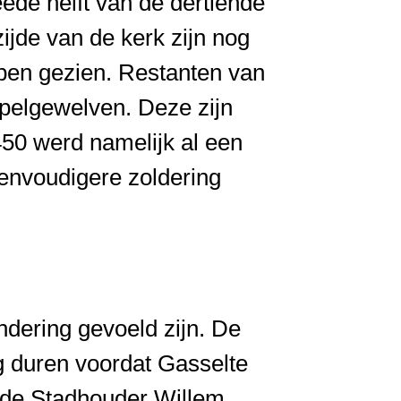
eede helft van de dertiende
ijde van de kerk zijn nog
bben gezien. Restanten van
pelgewelven. Deze zijn
450 werd namelijk al een
envoudigere zoldering
dering gevoeld zijn. De
g duren voordat Gasselte
igde Stadhouder Willem