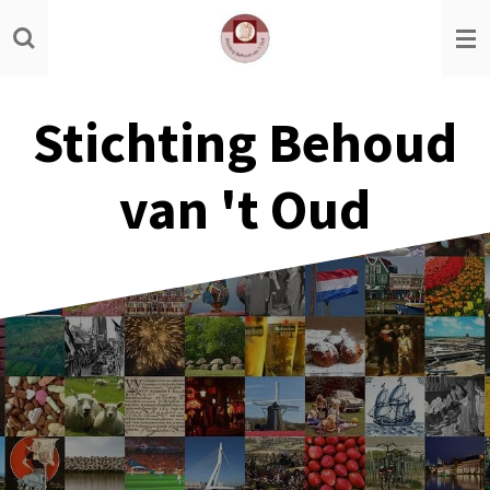
Ga
direct
naar
de
Stichting Behoud
hoofdinhoud
van 't Oud