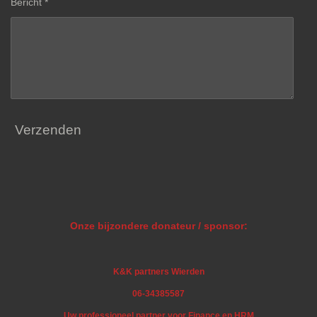
Bericht *
Verzenden
Onze bijzondere donateur / sponsor:
K&K partners Wierden
06-34385587
Uw professioneel partner voor Finance en HRM