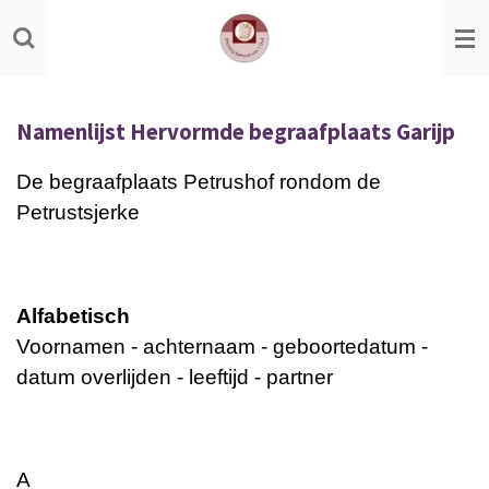
Ga
direct
naar
de
Namenlijst Hervormde begraafplaats Garijp
hoofdinhoud
De begraafplaats Petrushof rondom de
Petrustsjerke
Alfabetisch
Voornamen - achternaam - geboortedatum -
datum overlijden - leeftijd - partner
A