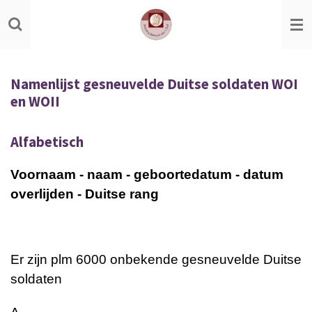
Ga
direct
naar
de
Namenlijst gesneuvelde Duitse soldaten WOI
hoofdinhoud
en WOII
Alfabetisch
Voornaam - naam - geboortedatum - datum
overlijden - Duitse rang
Er zijn plm 6000 onbekende gesneuvelde Duitse
soldaten