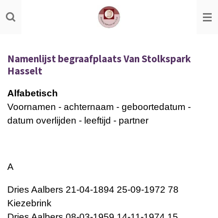
Ga
direct
naar
de
Namenlijst begraafplaats Van Stolkspark
hoofdinhoud
Hasselt
Alfabetisch
Voornamen - achternaam - geboortedatum -
datum overlijden - leeftijd - partner
A
Dries Aalbers 21-04-1894 25-09-1972 78
Kiezebrink
Dries Aalbers 08-03-1959 14-11-1974 15