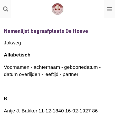
Ga
direct
naar
de
Namenlijst begraafplaats De Hoeve
hoofdinhoud
Jokweg
Alfabetisch
Voornamen - achternaam - geboortedatum -
datum overlijden - leeftijd - partner
B
Antje J. Bakker 11-12-1840 16-02-1927 86