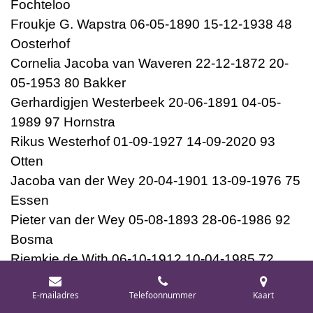
Fochteloo
Froukje G. Wapstra 06-05-1890 15-12-1938 48
Oosterhof
Cornelia Jacoba van Waveren 22-12-1872 20-
05-1953 80 Bakker
Gerhardigjen Westerbeek 20-06-1891 04-05-
1989 97 Hornstra
Rikus Westerhof 01-09-1927 14-09-2020 93
Otten
Jacoba van der Wey 20-04-1901 13-09-1976 75
Essen
Pieter van der Wey 05-08-1893 28-06-1986 92
Bosma
Riemkje de With 06-10-1912 10-04-1985 72
Riezenbrij
E-mailadres
Telefoonnummer
Kaart
Z