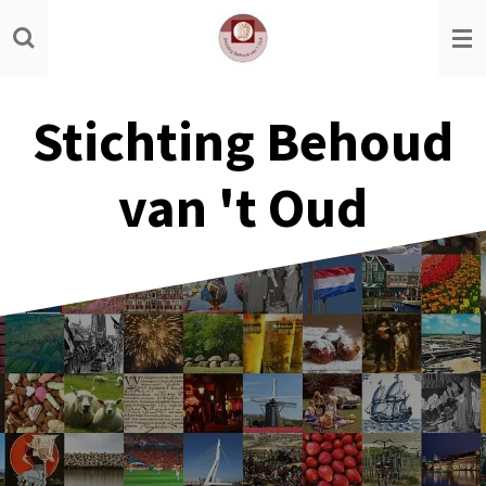
Ga
direct
naar
de
Stichting Behoud
hoofdinhoud
van 't Oud