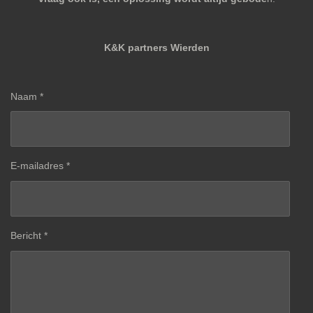
K&K partners Wierden
Naam *
E-mailadres *
Bericht *