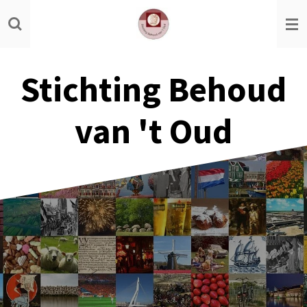
Ga
direct
naar
de
Stichting Behoud
hoofdinhoud
van 't Oud