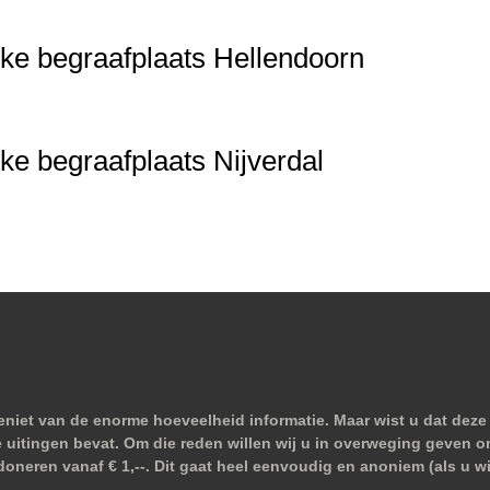
ke begraafplaats Hellendoorn
e begraafplaats Nijverdal
niet van de enorme hoeveelheid informatie. Maar wist u dat deze 
e uitingen bevat. Om die reden willen wij u in overweging geven o
doneren vanaf € 1,--. Dit gaat heel eenvoudig en anoniem (als u 