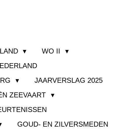
RLAND
WO II
NEDERLAND
ORG
JAARVERSLAG 2025
ËN ZEEVAART
EURTENISSEN
GOUD- EN ZILVERSMEDEN