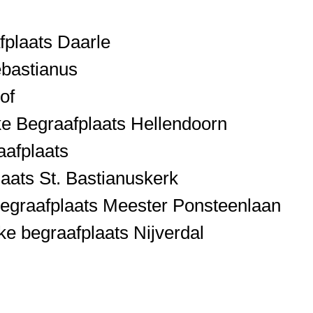
fplaats Daarle
ebastianus
of
ke Begraafplaats Hellendoorn
aafplaats
aats St. Bastianuskerk
begraafplaats Meester Ponsteenlaan
ke begraafplaats Nijverdal