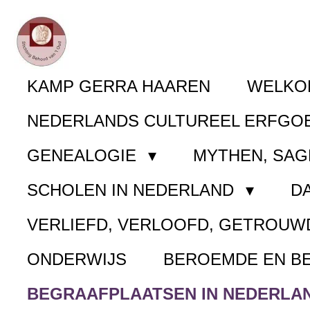
Ga
direct
naar
KAMP GERRA HAAREN
WELK
de
NEDERLANDS CULTUREEL ERFGO
hoofdinhoud
GENEALOGIE
MYTHEN, SAG
SCHOLEN IN NEDERLAND
D
VERLIEFD, VERLOOFD, GETROUW
ONDERWIJS
BEROEMDE EN B
BEGRAAFPLAATSEN IN NEDERLA