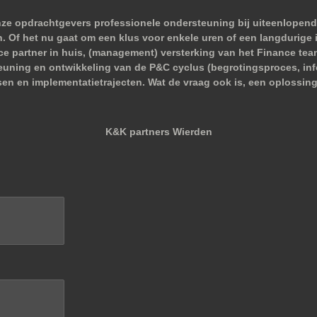
nze opdrachtgevers professionele ondersteuning bij uiteenlopend
 Of het nu gaat om een klus voor enkele uren of een langdurige i
nce partner in huis, (management) versterking van het Finance tea
euning en ontwikkeling van de P&C cyclus (begrotingsproces, infor
sen en implementatietrajecten. Wat de vraag ook is, een oplossing
K&K partners Wierden