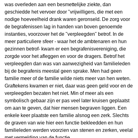
was overleden aan een besmettelijke ziekte, dan
geschiedde het vervoer door "vrijwilligers, die met een
nodige hoeveelheid drank waren geronseld. De zorg voor
de begrafenissen lag in handen van boven genoemde
instanties, voorzover het de "verpleegden" betrof. In de
meer particuliere sfeer - waar het de ambtenaren en hun
gezinnen betrof- kwam er een begrafenisvereniging, die
zorgde voor het afleggen en voor de dragers. Betrof het
verpleegden dan was van aanwezigheid van familieleden
bij de begrafenis meestal geen sprake. Men had geen
familie meer of de familie wilde niets meer van hen weten.
Graftekens kwamen er niet, daar was geen geld voor en de
verpleegden bezaten het niet. Min of meer als een
symbolisch gebaar zijn er pas veel later kruisen geplaatst
om aan te geven, dat hier mensen begraven liggen. Een
enkele keer plaatste een familie alsnog een zerk. Slechts
de graven van wie hier een functie bekleedden en hun
familieleden werden voorzien van stenen en zerken, veelal
met vermelding van de functie