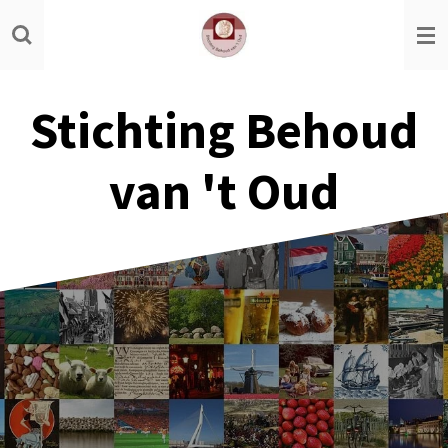
Ga
direct
naar
de
Stichting Behoud
hoofdinhoud
van 't Oud