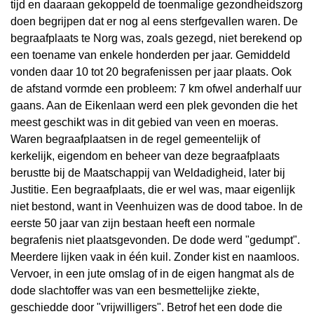
tijd en daaraan gekoppeld de toenmalige gezondheidszorg
doen begrijpen dat er nog al eens sterfgevallen waren. De
begraafplaats te Norg was, zoals gezegd, niet berekend op
een toename van enkele honderden per jaar. Gemiddeld
vonden daar 10 tot 20 begrafenissen per jaar plaats. Ook
de afstand vormde een probleem: 7 km ofwel anderhalf uur
gaans. Aan de Eikenlaan werd een plek gevonden die het
meest geschikt was in dit gebied van veen en moeras.
Waren begraafplaatsen in de regel gemeentelijk of
kerkelijk, eigendom en beheer van deze begraafplaats
berustte bij de Maatschappij van Weldadigheid, later bij
Justitie. Een begraafplaats, die er wel was, maar eigenlijk
niet bestond, want in Veenhuizen was de dood taboe. In de
eerste 50 jaar van zijn bestaan heeft een normale
begrafenis niet plaatsgevonden. De dode werd "gedumpt".
Meerdere lijken vaak in één kuil. Zonder kist en naamloos.
Vervoer, in een jute omslag of in de eigen hangmat als de
dode slachtoffer was van een besmettelijke ziekte,
geschiedde door "vrijwilligers". Betrof het een dode die