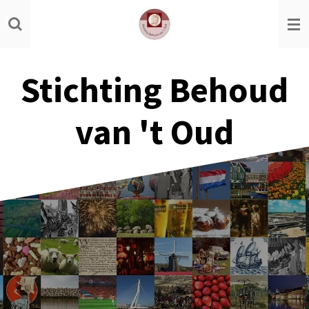
Ga
direct
naar
de
Stichting Behoud
hoofdinhoud
van 't Oud