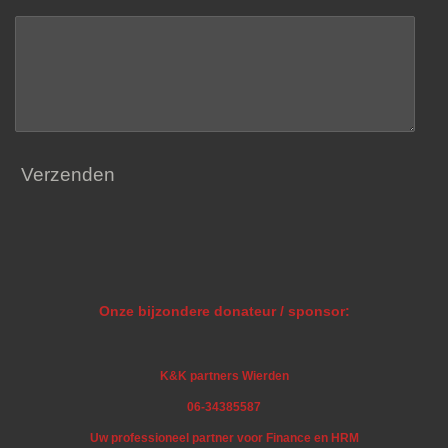
Verzenden
Onze bijzondere donateur / sponsor:
K&K partners Wierden
06-34385587
Uw professioneel partner voor Finance en HRM