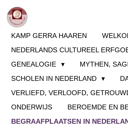
Ga
direct
naar
KAMP GERRA HAAREN
WELK
de
NEDERLANDS CULTUREEL ERFGO
hoofdinhoud
GENEALOGIE
MYTHEN, SAG
SCHOLEN IN NEDERLAND
D
VERLIEFD, VERLOOFD, GETROUW
ONDERWIJS
BEROEMDE EN B
BEGRAAFPLAATSEN IN NEDERLA