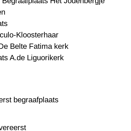
Begraafplaats Het Jodenbergje
en
ats
bculo-Kloosterhaar
De Belte Fatima kerk
ts A.de Liguorikerk
erst begraafplaats
vereerst