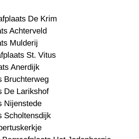
fplaats De Krim
ts Achterveld
ts Mulderij
plaats St. Vitus
ts Anerdijk
s Bruchterweg
s De Larikshof
s Nijenstede
 Scholtensdijk
ertuskerkje