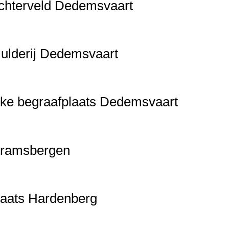
Achterveld Dedemsvaart
Mulderij Dedemsvaart
eke begraafplaats Dedemsvaart
 Gramsbergen
laats Hardenberg