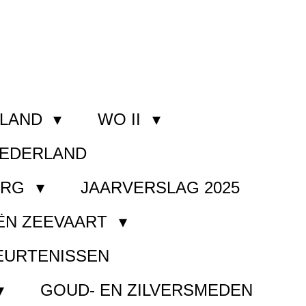
RLAND
WO II
NEDERLAND
ORG
JAARVERSLAG 2025
ËN ZEEVAART
EURTENISSEN
GOUD- EN ZILVERSMEDEN