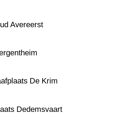
Oud Avereerst
Bergentheim
afplaats De Krim
laats Dedemsvaart