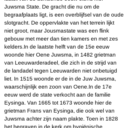
Juwsma State. De gracht die nu om de
begraafplaats ligt, is een overblijfsel van de oude
slotgracht. De oppervlakte van het terrein lijkt
niet groot, maar Jousmastate was een flink
gebouw met meer dan tien kamers en met zes
kelders.
In de laatste helft van de 15e eeuw
woonde hier Oene Juwsma, in 1482 grietman
van Leeuwarderadeel, die zich in de strijd van
de landadel tegen Leeuwarden niet onbetuigd
liet.
In 1515 woonde er de in de Juw Juwsma,
waarschijnlijk een zoon van Oene.
In de 17e
eeuw werd de state verkocht aan de familie
Eysinga. Van 1665 tot 1673 woonde hier de
grietman Frans van Eysinga, die ook wel van
Juwsma achter zijn naam plakte.
Toen in 1828
het begraven in de kerk om hygiënische