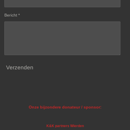
Bericht *
Verzenden
Onze bijzondere donateur / sponsor:
K&K partners Wierden