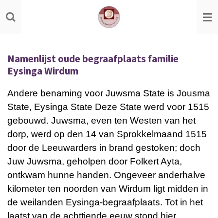
Ga
direct
naar
de
Namenlijst oude begraafplaats familie
hoofdinhoud
Eysinga Wirdum
Andere benaming voor Juwsma State is Jousma
State, Eysinga State Deze State werd voor 1515
gebouwd.
Juwsma, even ten Westen van het
dorp, werd op den 14 van Sprokkelmaand 1515
door de Leeuwarders in brand gestoken; doch
Juw Juwsma, geholpen door Folkert Ayta,
ontkwam hunne handen.
Ongeveer anderhalve
kilometer ten noorden van Wirdum ligt midden in
de weilanden Eysinga-begraafplaats. Tot in het
laatst van de achttiende eeuw stond hier