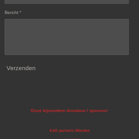
Bericht *
Verzenden
Onze bijzondere donateur / sponsor:
K&K partners Wierden