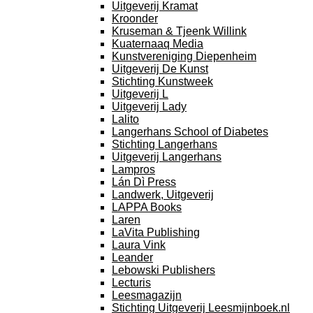
Uitgeverij Kramat
Kroonder
Kruseman & Tjeenk Willink
Kuaternaaq Media
Kunstvereniging Diepenheim
Uitgeverij De Kunst
Stichting Kunstweek
Uitgeverij L
Uitgeverij Lady
Lalito
Langerhans School of Diabetes
Stichting Langerhans
Uitgeverij Langerhans
Lampros
Lán Dì Press
Landwerk, Uitgeverij
LAPPA Books
Laren
LaVita Publishing
Laura Vink
Leander
Lebowski Publishers
Lecturis
Leesmagazijn
Stichting Uitgeverij Leesmijnboek.nl