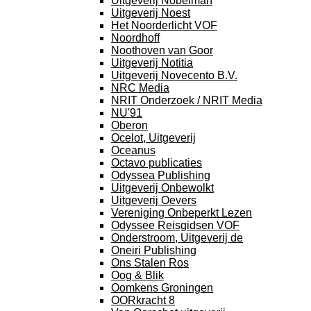
Uitgeverij Nobelman
Uitgeverij Noest
Het Noorderlicht VOF
Noordhoff
Noothoven van Goor
Uitgeverij Notitia
Uitgeverij Novecento B.V.
NRC Media
NRIT Onderzoek / NRIT Media
NU'91
Oberon
Ocelot, Uitgeverij
Oceanus
Octavo publicaties
Odyssea Publishing
Uitgeverij Onbewolkt
Uitgeverij Oevers
Vereniging Onbeperkt Lezen
Odyssee Reisgidsen VOF
Onderstroom, Uitgeverij de
Oneiri Publishing
Ons Stalen Ros
Oog & Blik
Oomkens Groningen
OORkracht 8