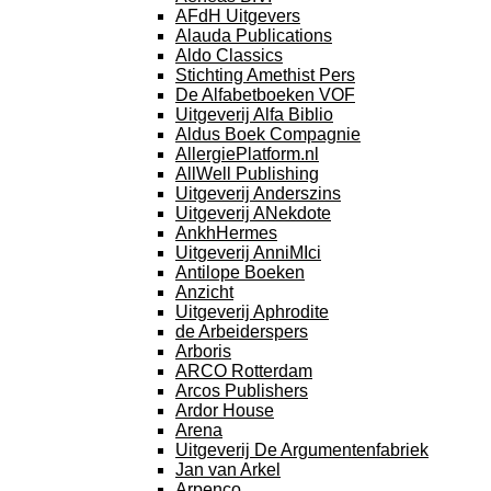
AFdH Uitgevers
Alauda Publications
Aldo Classics
Stichting Amethist Pers
De Alfabetboeken VOF
Uitgeverij Alfa Biblio
Aldus Boek Compagnie
AllergiePlatform.nl
AllWell Publishing
Uitgeverij Anderszins
Uitgeverij ANekdote
AnkhHermes
Uitgeverij AnniMIci
Antilope Boeken
Anzicht
Uitgeverij Aphrodite
de Arbeiderspers
Arboris
ARCO Rotterdam
Arcos Publishers
Ardor House
Arena
Uitgeverij De Argumentenfabriek
Jan van Arkel
Arpenco