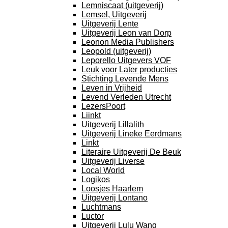
Lemniscaat (uitgeverij)
Lemsel, Uitgeverij
Uitgeverij Lente
Uitgeverij Leon van Dorp
Leonon Media Publishers
Leopold (uitgeverij)
Leporello Uitgevers VOF
Leuk voor Later producties
Stichting Levende Mens
Leven in Vrijheid
Levend Verleden Utrecht
LezersPoort
Liinkt
Uitgeverij Lillalith
Uitgeverij Lineke Eerdmans
Linkt
Literaire Uitgeverij De Beuk
Uitgeverij Liverse
Local World
Logikos
Loosjes Haarlem
Uitgeverij Lontano
Luchtmans
Luctor
Uitgeverij Lulu Wang