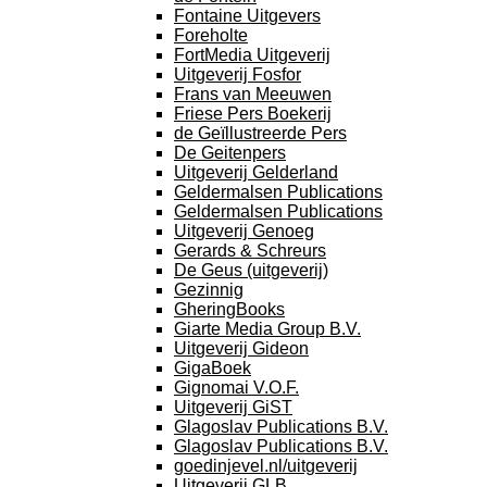
Fontaine Uitgevers
Foreholte
FortMedia Uitgeverij
Uitgeverij Fosfor
Frans van Meeuwen
Friese Pers Boekerij
de Geïllustreerde Pers
De Geitenpers
Uitgeverij Gelderland
Geldermalsen Publications
Geldermalsen Publications
Uitgeverij Genoeg
Gerards & Schreurs
De Geus (uitgeverij)
Gezinnig
GheringBooks
Giarte Media Group B.V.
Uitgeverij Gideon
GigaBoek
Gignomai V.O.F.
Uitgeverij GiST
Glagoslav Publications B.V.
Glagoslav Publications B.V.
goedinjevel.nl/uitgeverij
Uitgeverij GLB