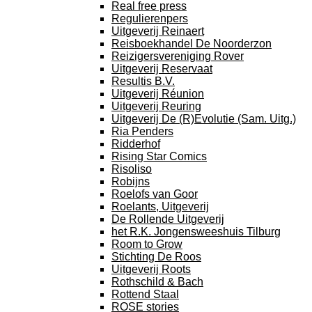
Real free press
Regulierenpers
Uitgeverij Reinaert
Reisboekhandel De Noorderzon
Reizigersvereniging Rover
Uitgeverij Reservaat
Resultis B.V.
Uitgeverij Réunion
Uitgeverij Reuring
Uitgeverij De (R)Evolutie (Sam. Uitg.)
Ria Penders
Ridderhof
Rising Star Comics
Risoliso
Robijns
Roelofs van Goor
Roelants, Uitgeverij
De Rollende Uitgeverij
het R.K. Jongensweeshuis Tilburg
Room to Grow
Stichting De Roos
Uitgeverij Roots
Rothschild & Bach
Rottend Staal
ROSE stories