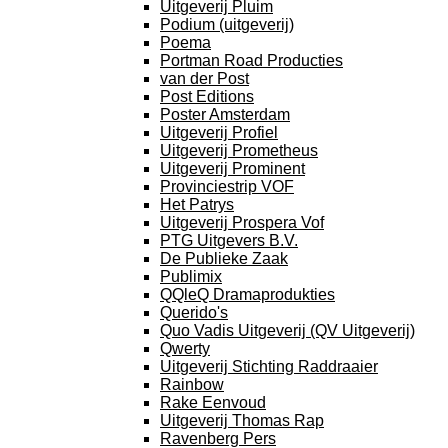
Uitgeverij Pluim
Podium (uitgeverij)
Poema
Portman Road Producties
van der Post
Post Editions
Poster Amsterdam
Uitgeverij Profiel
Uitgeverij Prometheus
Uitgeverij Prominent
Provinciestrip VOF
Het Patrys
Uitgeverij Prospera Vof
PTG Uitgevers B.V.
De Publieke Zaak
Publimix
QQleQ Dramaprodukties
Querido's
Quo Vadis Uitgeverij (QV Uitgeverij)
Qwerty
Uitgeverij Stichting Raddraaier
Rainbow
Rake Eenvoud
Uitgeverij Thomas Rap
Ravenberg Pers