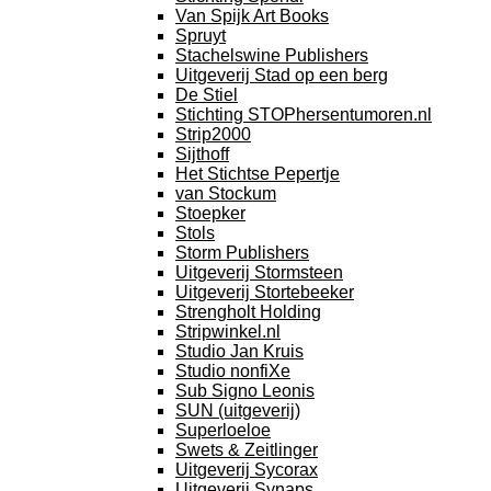
Van Spijk Art Books
Spruyt
Stachelswine Publishers
Uitgeverij Stad op een berg
De Stiel
Stichting STOPhersentumoren.nl
Strip2000
Sijthoff
Het Stichtse Pepertje
van Stockum
Stoepker
Stols
Storm Publishers
Uitgeverij Stormsteen
Uitgeverij Stortebeeker
Strengholt Holding
Stripwinkel.nl
Studio Jan Kruis
Studio nonfiXe
Sub Signo Leonis
SUN (uitgeverij)
Superloeloe
Swets & Zeitlinger
Uitgeverij Sycorax
Uitgeverij Synaps