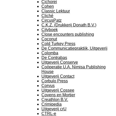
Cichorei
Cohen
Classic Lektuur
Cliché
CircusPatz
C.K.Z. (Drukkerij Donath B.V.)
Cityboek
Close encounters publishing
Coconut
Cold Turkey Press
De Communicatiepraktijk, Uitgeverij
Colomba
De Contrabas
Uitgeverij Conserve
Coöperatie U.A. Nimisa Publishing
House
Uitgeverij Contact
Corbulo Press
Corvus
Uitgeverij Cossee
Covens en Mortier
Creathlon B.V.
Crimipedia
Uitgeverij crU
CTRL-e