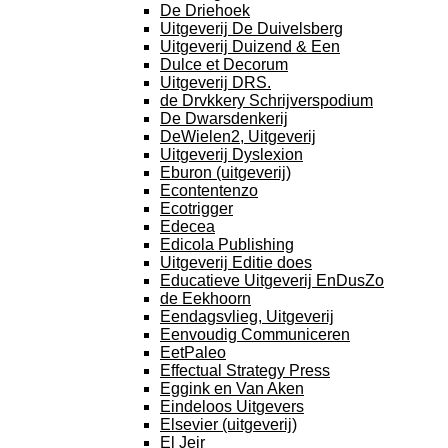
De Driehoek
Uitgeverij De Duivelsberg
Uitgeverij Duizend & Een
Dulce et Decorum
Uitgeverij DRS.
de Drvkkery Schrijverspodium
De Dwarsdenkerij
DeWielen2, Uitgeverij
Uitgeverij Dyslexion
Eburon (uitgeverij)
Econtentenzo
Ecotrigger
Edecea
Edicola Publishing
Uitgeverij Editie does
Educatieve Uitgeverij EnDusZo
de Eekhoorn
Eendagsvlieg, Uitgeverij
Eenvoudig Communiceren
EetPaleo
Effectual Strategy Press
Eggink en Van Aken
Eindeloos Uitgevers
Elsevier (uitgeverij)
El Jeir