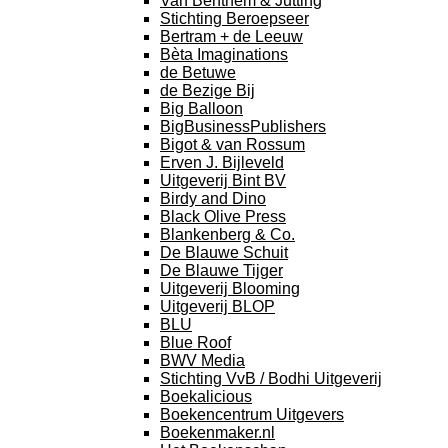
Van Benthem & Jutting
Stichting Beroepseer
Bertram + de Leeuw
Bèta Imaginations
de Betuwe
de Bezige Bij
Big Balloon
BigBusinessPublishers
Bigot & van Rossum
Erven J. Bijleveld
Uitgeverij Bint BV
Birdy and Dino
Black Olive Press
Blankenberg & Co.
De Blauwe Schuit
De Blauwe Tijger
Uitgeverij Blooming
Uitgeverij BLOP
BLU
Blue Roof
BWV Media
Stichting VvB / Bodhi Uitgeverij
Boekalicious
Boekencentrum Uitgevers
Boekenmaker.nl