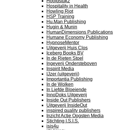
Hoofdstuk2
Hospitality in Health
Howling Riot
HSP Training
Hu.Man Publishing
Hugin & Munin
HumanDimensions Publications
Humane Economy Publishing
HypnoseMentor
Uitgeverij Huis Clos
Iceberg Books BV
In de Rieten Stoel
Ingeverij Ondersteboven
Inspirit Media
IJzer (uitgeverij)
Importantia Publishing
In de Wolken
In Liefde Bloeiende
InnoDoks Uitgeverij
Inside Out Publishers
Uitgeverij InsideOut
inspired quality publishers
Inzicht Actie Oogsten Media
Stichting I.S.I.S.
isis4u