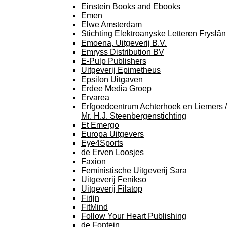
Einstein Books and Ebooks
Emen
Elwe Amsterdam
Stichting Elektroanyske Letteren Fryslân
Emoena, Uitgeverij B.V.
Emryss Distribution BV
E-Pulp Publishers
Uitgeverij Epimetheus
Epsilon Uitgaven
Erdee Media Groep
Ervarea
Erfgoedcentrum Achterhoek en Liemers /
Mr. H.J. Steenbergenstichting
Et Emergo
Europa Uitgevers
Eye4Sports
de Erven Loosjes
Faxion
Feministische Uitgeverij Sara
Uitgeverij Fenikso
Uitgeverij Filatop
Firijn
FitMind
Follow Your Heart Publishing
de Fontein