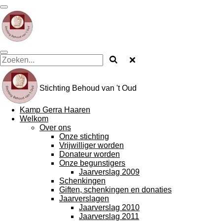
Ga
direct
naar
de
hoofdinhoud
Stichting Behoud van 't Oud
Kamp Gerra Haaren
Welkom
Over ons
Onze stichting
Vrijwilliger worden
Donateur worden
Onze begunstigers
Jaarverslag 2009
Schenkingen
Giften, schenkingen en donaties
Jaarverslagen
Jaarverslag 2010
Jaarverslag 2011