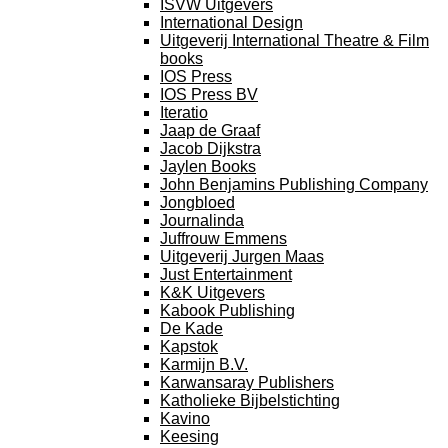
ISVW Uitgevers
International Design
Uitgeverij International Theatre & Film
books
IOS Press
IOS Press BV
Iteratio
Jaap de Graaf
Jacob Dijkstra
Jaylen Books
John Benjamins Publishing Company
Jongbloed
Journalinda
Juffrouw Emmens
Uitgeverij Jurgen Maas
Just Entertainment
K&K Uitgevers
Kabook Publishing
De Kade
Kapstok
Karmijn B.V.
Karwansaray Publishers
Katholieke Bijbelstichting
Kavino
Keesing