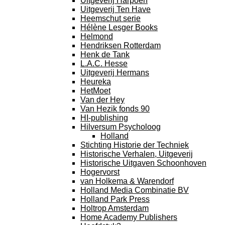
Uitgeverij Harpoen
Uitgeverij Ten Have
Heemschut serie
Hélène Lesger Books
Helmond
Hendriksen Rotterdam
Henk de Tank
L.A.C. Hesse
Uitgeverij Hermans
Heureka
HetMoet
Van der Hey
Van Hezik fonds 90
HI-publishing
Hilversum Psycholoog
Holland
Stichting Historie der Techniek
Historische Verhalen, Uitgeverij
Historische Uitgaven Schoonhoven
Hogervorst
van Holkema & Warendorf
Holland Media Combinatie BV
Holland Park Press
Holtrop Amsterdam
Home Academy Publishers