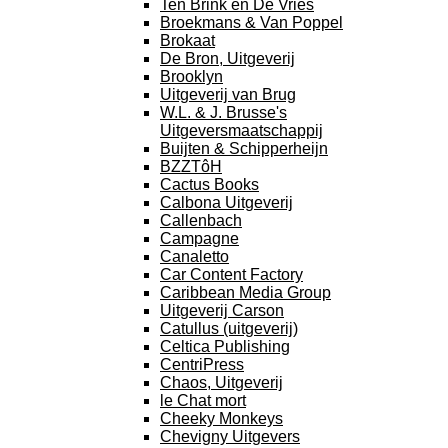
Ten Brink en De Vries
Broekmans & Van Poppel
Brokaat
De Bron, Uitgeverij
Brooklyn
Uitgeverij van Brug
W.L. & J. Brusse's
Uitgeversmaatschappij
Buijten & Schipperheijn
BZZTôH
Cactus Books
Calbona Uitgeverij
Callenbach
Campagne
Canaletto
Car Content Factory
Caribbean Media Group
Uitgeverij Carson
Catullus (uitgeverij)
Celtica Publishing
CentriPress
Chaos, Uitgeverij
le Chat mort
Cheeky Monkeys
Chevigny Uitgevers