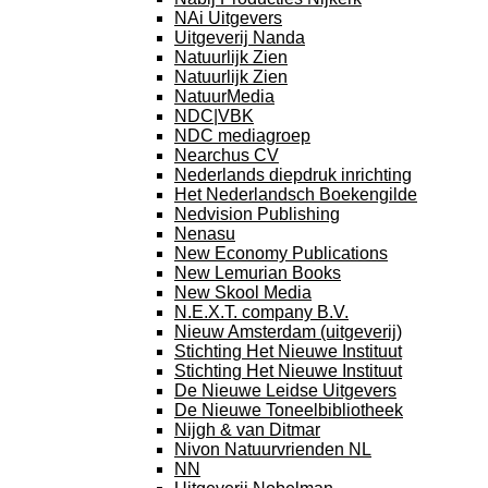
NAi Uitgevers
Uitgeverij Nanda
Natuurlijk Zien
Natuurlijk Zien
NatuurMedia
NDC|VBK
NDC mediagroep
Nearchus CV
Nederlands diepdruk inrichting
Het Nederlandsch Boekengilde
Nedvision Publishing
Nenasu
New Economy Publications
New Lemurian Books
New Skool Media
N.E.X.T. company B.V.
Nieuw Amsterdam (uitgeverij)
Stichting Het Nieuwe Instituut
Stichting Het Nieuwe Instituut
De Nieuwe Leidse Uitgevers
De Nieuwe Toneelbibliotheek
Nijgh & van Ditmar
Nivon Natuurvrienden NL
NN