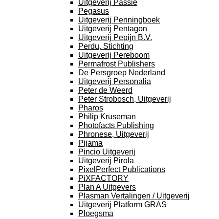
Uitgeverij Passie
Pegasus
Uitgeverij Penningboek
Uitgeverij Pentagon
Uitgeverij Pepijn B.V.
Perdu, Stichting
Uitgeverij Pereboom
Permafrost Publishers
De Persgroep Nederland
Uitgeverij Personalia
Peter de Weerd
Peter Strobosch, Uitgeverij
Pharos
Philip Kruseman
Photofacts Publishing
Phronese, Uitgeverij
Pijama
Pincio Uitgeverij
Uitgeverij Pirola
PixelPerfect Publications
PiXFACTORY
Plan A Uitgevers
Plasman Vertalingen / Uitgeverij
Uitgeverij Platform GRAS
Ploegsma