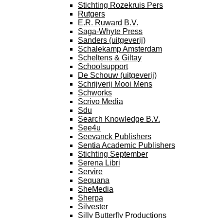
Stichting Rozekruis Pers
Rutgers
E.R. Ruward B.V.
Saga-Whyte Press
Sanders (uitgeverij)
Schalekamp Amsterdam
Scheltens & Giltay
Schoolsupport
De Schouw (uitgeverij)
Schrijverij Mooi Mens
Schworks
Scrivo Media
Sdu
Search Knowledge B.V.
See4u
Seevanck Publishers
Sentia Academic Publishers
Stichting September
Serena Libri
Servire
Sequana
SheMedia
Sherpa
Silvester
Silly Butterfly Productions