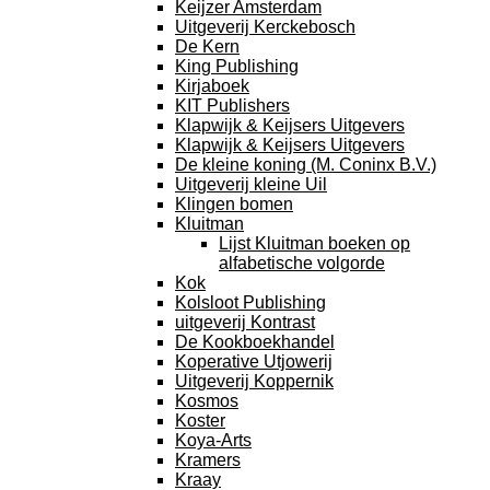
Keijzer Amsterdam
Uitgeverij Kerckebosch
De Kern
King Publishing
Kirjaboek
KIT Publishers
Klapwijk & Keijsers Uitgevers
Klapwijk & Keijsers Uitgevers
De kleine koning (M. Coninx B.V.)
Uitgeverij kleine Uil
Klingen bomen
Kluitman
Lijst Kluitman boeken op
alfabetische volgorde
Kok
Kolsloot Publishing
uitgeverij Kontrast
De Kookboekhandel
Koperative Utjowerij
Uitgeverij Koppernik
Kosmos
Koster
Koya-Arts
Kramers
Kraay