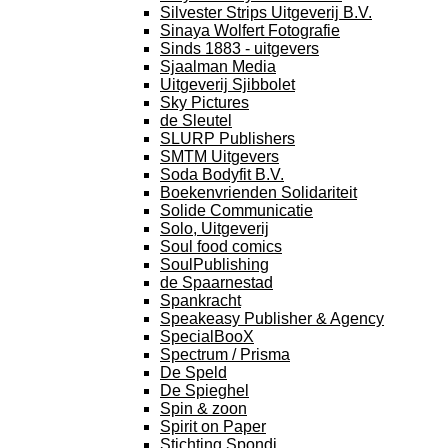
Silvester Strips Uitgeverij B.V.
Sinaya Wolfert Fotografie
Sinds 1883 - uitgevers
Sjaalman Media
Uitgeverij Sjibbolet
Sky Pictures
de Sleutel
SLURP Publishers
SMTM Uitgevers
Soda Bodyfit B.V.
Boekenvrienden Solidariteit
Solide Communicatie
Solo, Uitgeverij
Soul food comics
SoulPublishing
de Spaarnestad
Spankracht
Speakeasy Publisher & Agency
SpecialBooX
Spectrum / Prisma
De Speld
De Spieghel
Spin & zoon
Spirit on Paper
Stichting Spondi