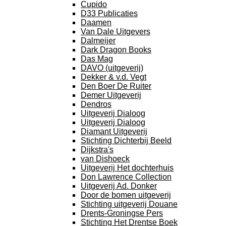
Cupido
D33 Publicaties
Daamen
Van Dale Uitgevers
Dalmeijer
Dark Dragon Books
Das Mag
DAVO (uitgeverij)
Dekker & v.d. Vegt
Den Boer De Ruiter
Demer Uitgeverij
Dendros
Uitgeverij Dialoog
Uitgeverij Dialoog
Diamant Uitgeverij
Stichting Dichterbij Beeld
Dijkstra's
van Dishoeck
Uitgeverij Het dochterhuis
Don Lawrence Collection
Uitgeverij Ad. Donker
Door de bomen uitgeverij
Stichting uitgeverij Douane
Drents-Groningse Pers
Stichting Het Drentse Boek