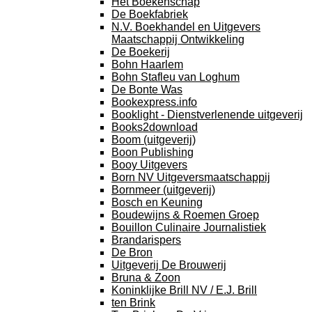
Het Boekenschap
De Boekfabriek
N.V. Boekhandel en Uitgevers
Maatschappij Ontwikkeling
De Boekerij
Bohn Haarlem
Bohn Stafleu van Loghum
De Bonte Was
Bookexpress.info
Booklight - Dienstverlenende uitgeverij
Books2download
Boom (uitgeverij)
Boon Publishing
Booy Uitgevers
Born NV Uitgeversmaatschappij
Bornmeer (uitgeverij)
Bosch en Keuning
Boudewijns & Roemen Groep
Bouillon Culinaire Journalistiek
Brandarispers
De Bron
Uitgeverij De Brouwerij
Bruna & Zoon
Koninklijke Brill NV / E.J. Brill
ten Brink