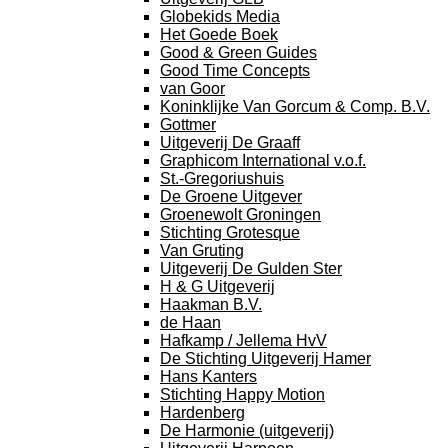
Globekids Media
Het Goede Boek
Good & Green Guides
Good Time Concepts
van Goor
Koninklijke Van Gorcum & Comp. B.V.
Gottmer
Uitgeverij De Graaff
Graphicom International v.o.f.
St.-Gregoriushuis
De Groene Uitgever
Groenewolt Groningen
Stichting Grotesque
Van Gruting
Uitgeverij De Gulden Ster
H & G Uitgeverij
Haakman B.V.
de Haan
Hafkamp / Jellema HvV
De Stichting Uitgeverij Hamer
Hans Kanters
Stichting Happy Motion
Hardenberg
De Harmonie (uitgeverij)