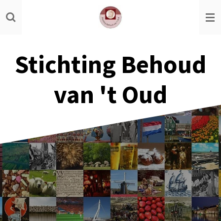
Ga
direct
naar
de
Stichting Behoud
hoofdinhoud
van 't Oud