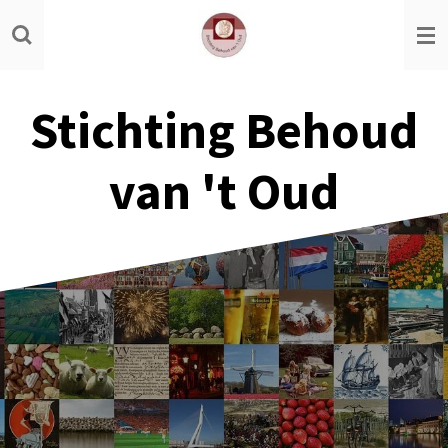
Ga
direct
naar
de
Stichting Behoud
hoofdinhoud
van 't Oud