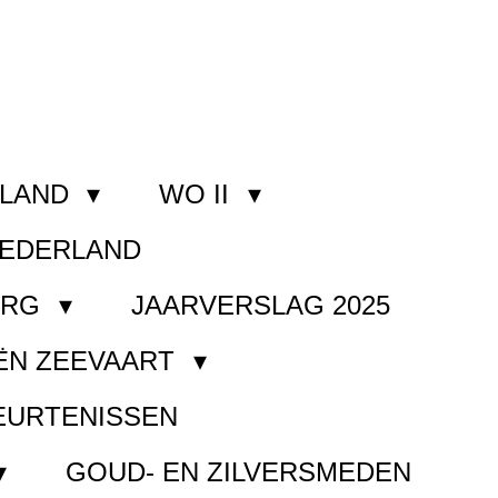
RLAND
WO II
NEDERLAND
ORG
JAARVERSLAG 2025
ËN ZEEVAART
EURTENISSEN
GOUD- EN ZILVERSMEDEN