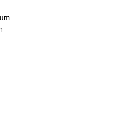
uum
m