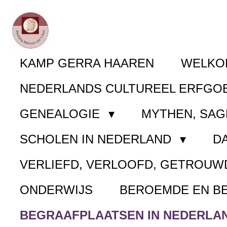
Ga
direct
naar
KAMP GERRA HAAREN
WELK
de
NEDERLANDS CULTUREEL ERFGO
hoofdinhoud
GENEALOGIE
MYTHEN, SAG
SCHOLEN IN NEDERLAND
D
VERLIEFD, VERLOOFD, GETROUW
ONDERWIJS
BEROEMDE EN B
BEGRAAFPLAATSEN IN NEDERLA