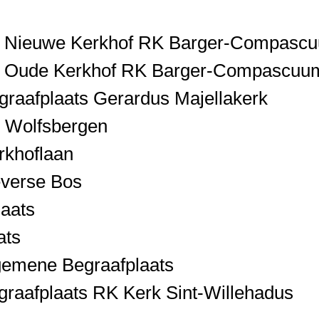
 Nieuwe Kerkhof RK Barger-Compasc
t Oude Kerkhof RK Barger-Compascuu
graafplaats Gerardus Majellakerk
 Wolfsbergen
rkhoflaan
verse Bos
aats
ats
emene Begraafplaats
afplaats RK Kerk Sint-Willehadus