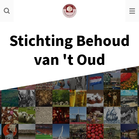
Ga
direct
naar
de
Stichting Behoud
hoofdinhoud
van 't Oud