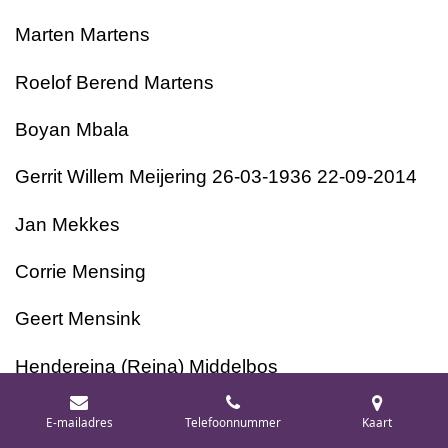
Marten Martens
Roelof Berend Martens
Boyan Mbala
Gerrit Willem Meijering 26-03-1936 22-09-2014
Jan Mekkes
Corrie Mensing
Geert Mensink
Hendereina (Reina) Middelbos
Jacob Folkert Minnema 01-10-1941 06-06-2009
E-mailadres
Telefoonnummer
Kaart