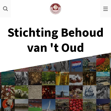
Ga
direct
naar
de
Stichting Behoud
hoofdinhoud
van 't Oud