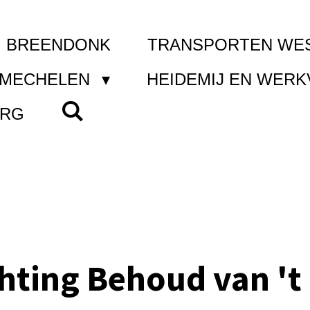
I BREENDONK
TRANSPORTEN WE
 MECHELEN
HEIDEMIJ EN WER
ERG
chting Behoud van 't