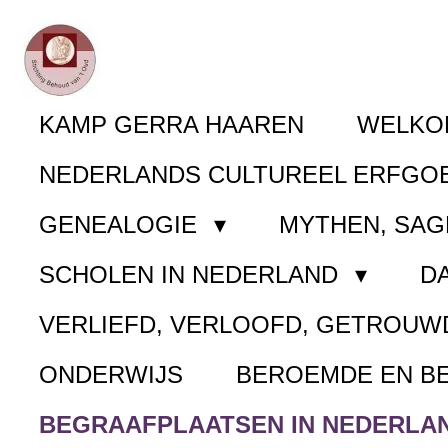
Ga
direct
naar
KAMP GERRA HAAREN
WELK
de
NEDERLANDS CULTUREEL ERFGO
hoofdinhoud
GENEALOGIE
MYTHEN, SAG
SCHOLEN IN NEDERLAND
D
VERLIEFD, VERLOOFD, GETROUW
ONDERWIJS
BEROEMDE EN B
BEGRAAFPLAATSEN IN NEDERLA