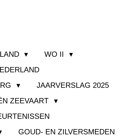
RLAND
WO II
NEDERLAND
ORG
JAARVERSLAG 2025
ËN ZEEVAART
EURTENISSEN
GOUD- EN ZILVERSMEDEN