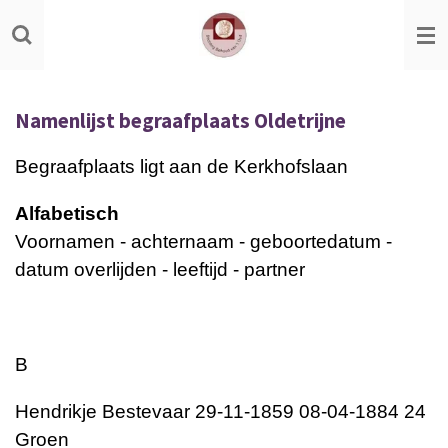
Ga
direct
naar
de
Namenlijst begraafplaats Oldetrijne
hoofdinhoud
Begraafplaats ligt aan de Kerkhofslaan
Alfabetisch
Voornamen - achternaam - geboortedatum -
datum overlijden - leeftijd - partner
B
Hendrikje Bestevaar 29-11-1859 08-04-1884 24
Groen