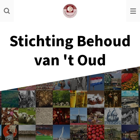
Ga
direct
naar
de
Stichting Behoud
hoofdinhoud
van 't Oud