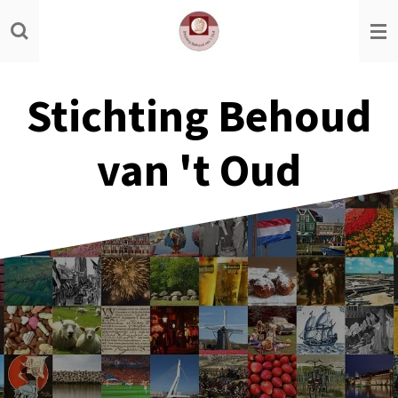
Ga
direct
naar
de
Stichting Behoud
hoofdinhoud
van 't Oud