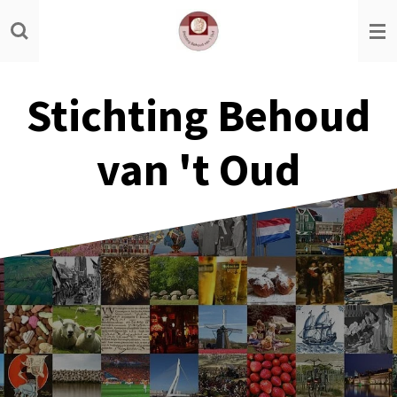
Ga
direct
naar
de
Stichting Behoud
hoofdinhoud
van 't Oud