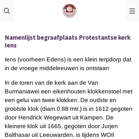
Ga
direct
naar
de
Namenlijst begraafplaats Protestantse kerk
hoofdinhoud
Iens
Iens (voorheen Edens) is een klein terpdorp dat
in de vroege middeleeuwen is ontstaan
In de toren van de kerk aan de Van
Burmaniawei een eikenhouten klokkenstoel met
een gelui van twee klokken. De oudste en
grootste klok (diam.0.88 mtr.) is in 1612 gegoten
door Hendrick Wegewart uit Kampen. De
kleinere klok uit 1665, gegoten door Jurjen
Balthasar uit Leeuwarden, is tijdens WOII