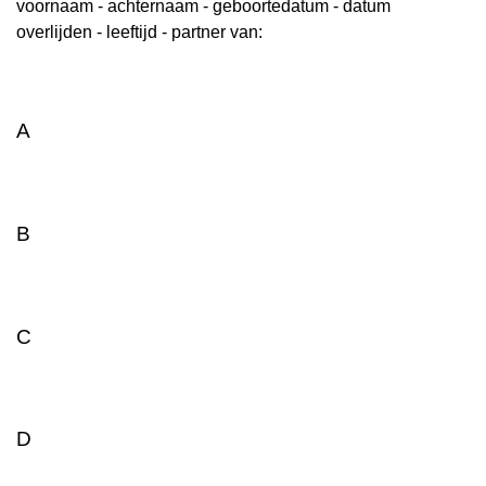
voornaam - achternaam - geboortedatum - datum
overlijden - leeftijd - partner van:
A
B
C
D