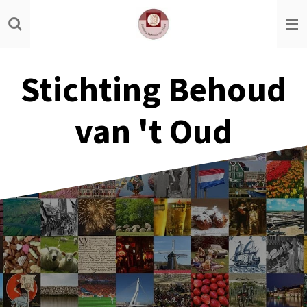
Ga
direct
naar
de
Stichting Behoud
hoofdinhoud
van 't Oud