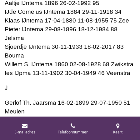
Aaltje IJntema 1896 26-02-1992 95
IJde Cornelus IJntema 1884 29-11-1918 34
Klaas IJntema 17-04-1880 11-08-1955 75 Zee
Pieter IJntema 29-08-1896 18-12-1984 88
Jelsma
Sjoerdje IJntema 30-11-1933 18-02-2017 83
Bouma
Willem S. IJntema 1860 02-08-1928 68 Zwikstra
Ies IJpma 13-11-1902 30-04-1949 46 Veenstra
J
Gerlof Th. Jaarsma 16-02-1899 29-07-1950 51
Meulen
Keimpe Jaarsma 15-06-1927 02-02-2014 86
Dieuwke de Jager 04-06-1894 20-12-1980 86
E-mailadres
Telefoonnummer
Kaart
Douwe G. de Jager 20-11-1847 28-01-1914 66