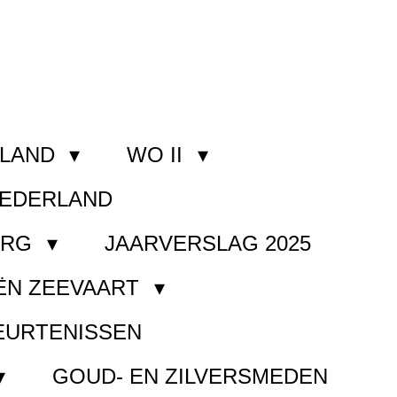
RLAND
WO II
NEDERLAND
ORG
JAARVERSLAG 2025
ËN ZEEVAART
EURTENISSEN
GOUD- EN ZILVERSMEDEN