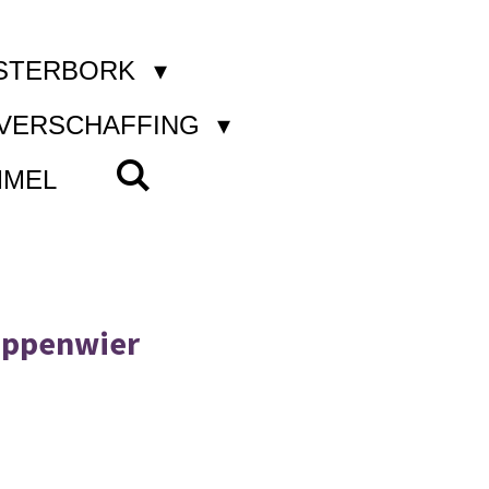
STERBORK
KVERSCHAFFING
MMEL
oppenwier