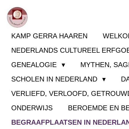
Ga
direct
naar
KAMP GERRA HAAREN
WELK
de
NEDERLANDS CULTUREEL ERFGO
hoofdinhoud
GENEALOGIE
MYTHEN, SAG
SCHOLEN IN NEDERLAND
D
VERLIEFD, VERLOOFD, GETROUW
ONDERWIJS
BEROEMDE EN B
BEGRAAFPLAATSEN IN NEDERLA