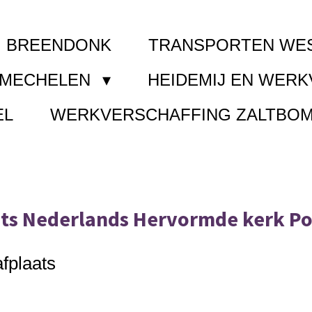
I BREENDONK
TRANSPORTEN WE
 MECHELEN
HEIDEMIJ EN WER
EL
WERKVERSCHAFFING ZALTBO
ats Nederlands Hervormde kerk P
fplaats