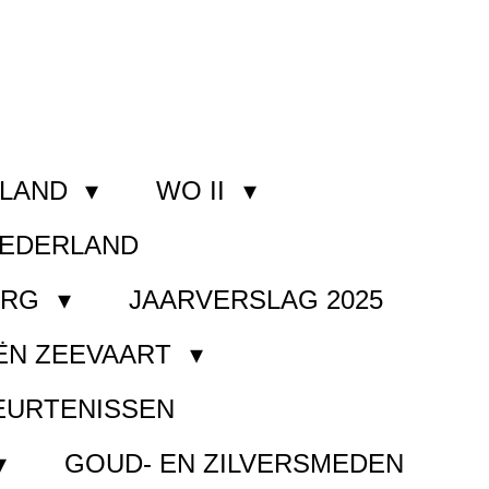
RLAND
WO II
NEDERLAND
ORG
JAARVERSLAG 2025
ËN ZEEVAART
EURTENISSEN
GOUD- EN ZILVERSMEDEN