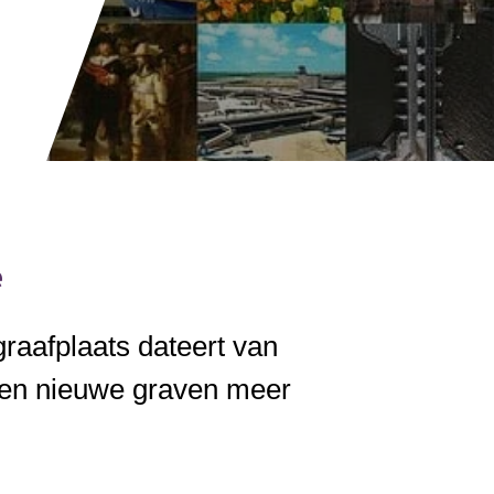
e
raafplaats dateert van
een nieuwe graven meer