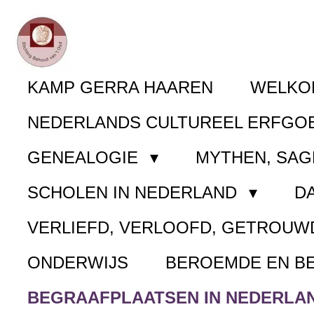
Ga
direct
naar
KAMP GERRA HAAREN
WELK
de
NEDERLANDS CULTUREEL ERFGO
hoofdinhoud
GENEALOGIE
MYTHEN, SAG
SCHOLEN IN NEDERLAND
D
VERLIEFD, VERLOOFD, GETROUW
ONDERWIJS
BEROEMDE EN B
BEGRAAFPLAATSEN IN NEDERLA