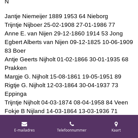
N
Jantje Niemeijer 1889 1953 64 Nieborg
Trijntje Nijboer 25-02-1908 27-01-1986 77
Anne E. van Nijen 29-12-1860 1914 53 Jong
Egbert Alberts van Nijen 09-12-1825 10-06-1909
83 Boer
Antje Geerts Nijholt 01-02-1866 30-01-1935 68
Prakken
Margje G. Nijholt 15-08-1861 19-05-1951 89
Rigtje G. Nijholt 12-03-1864 30-04-1937 73
Eppinga
Trijntje Nijholt 04-03-1874 08-04-1958 84 Veen
Fokje B Nijland 14-03-1864 13-03-1936 71
Koopstra
Elizabeth Nuttert 19-02-1880 27-07-1951 71
E-mailadres
Telefoonnummer
Kaart
Heide