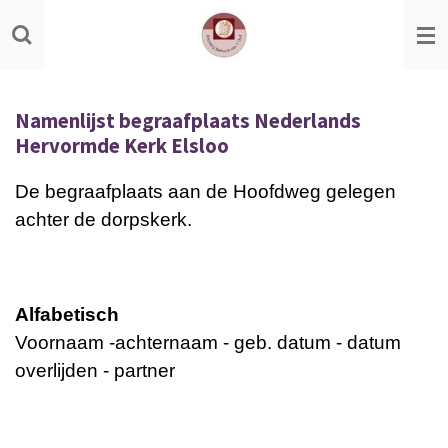
Ga
direct
naar
de
Namenlijst begraafplaats Nederlands
hoofdinhoud
Hervormde Kerk Elsloo
De begraafplaats aan de Hoofdweg gelegen
achter de dorpskerk.
Alfabetisch
Voornaam -achternaam - geb. datum - datum
overlijden - partner