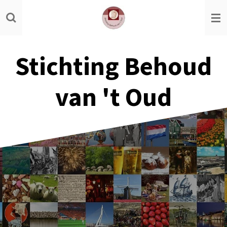
Ga
direct
naar
de
Stichting Behoud
hoofdinhoud
van 't Oud