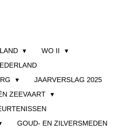
RLAND
WO II
NEDERLAND
ORG
JAARVERSLAG 2025
ËN ZEEVAART
EURTENISSEN
GOUD- EN ZILVERSMEDEN