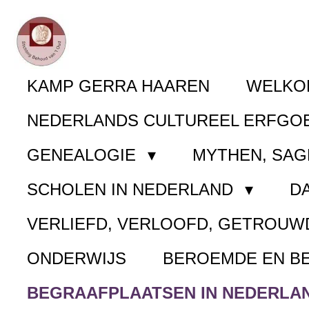
Ga
direct
naar
KAMP GERRA HAAREN
WELK
de
NEDERLANDS CULTUREEL ERFGO
hoofdinhoud
GENEALOGIE
MYTHEN, SAG
SCHOLEN IN NEDERLAND
D
VERLIEFD, VERLOOFD, GETROUW
ONDERWIJS
BEROEMDE EN B
BEGRAAFPLAATSEN IN NEDERLA