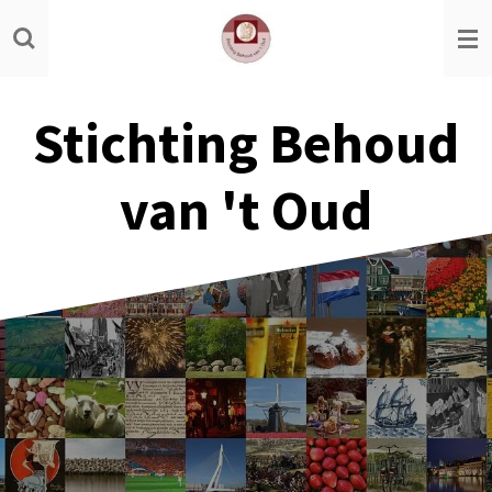
Ga
direct
naar
de
Stichting Behoud
hoofdinhoud
van 't Oud